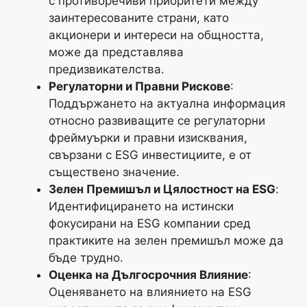
с противоречиви приоритети между
заинтересованите страни, като
акционери и интереси на общността,
може да представлява
предизвикателства.
Регулаторни и Правни Рискове
:
Поддържането на актуална информация
относно развиващите се регулаторни
фреймуърки и правни изисквания,
свързани с ESG инвестициите, е от
съществено значение.
Зелен Премишъл и Цялостност на ESG
:
Идентифицирането на истински
фокусирани на ESG компании сред
практиките на зелен премишъл може да
бъде трудно.
Оценка на Дългосрочния Влияние
:
Оценяването на влиянието на ESG