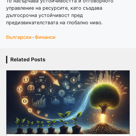
То насърчава устойчивостта и отговорното
управление на ресурсите, като създава
дългосрочна устойчивост пред
предизвикателствата на глобално ниво.
български
Финанси
›
Related Posts