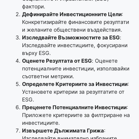
фактори.
Дефинирайте Инвестиционните Цели
:
Конкретизирайте финансовите резултати
и желаните обществени въздействия.
Изследвайте Възможностите за ESG
:
Изследвайте инвестициите, фокусирани
върху ESG.
Оценете Резултата от ESG
: Оценете
потенциалните инвестиции, използвайки
съответни метрики.
Определете Критериите за Инвестиции
:
Установете критерии за резултатите от
ESG.
Преценете Потенциалните Инвестиции
:
Приложете критериите за филтриране на
инвестициите.
Извършете Дължимата Грижа
:
Изследвайте внимателно избраните