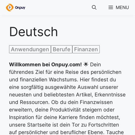
Skip
MENU
to
content
Deutsch
Anwendungen
Berufe
Finanzen
Willkommen bei Onpuy.com!
🌟 Dein
führendes Ziel für eine Reise des persönlichen
und finanziellen Wachstums. Hier findest du
eine sorgfältig ausgewählte Auswahl unserer
neuesten und beliebtesten Artikel, Erkenntnisse
und Ressourcen. Ob du dein Finanzwissen
erweitern, deine Produktivität steigern oder
Inspiration für deine Karriere finden möchtest,
unsere Startseite ist dein Tor zu Fortschritten
auf persönlicher und beruflicher Ebene. Tauche