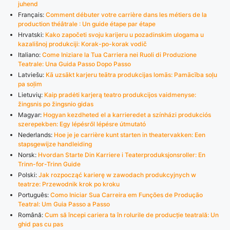
juhend
Français:
Comment débuter votre carrière dans les métiers de la
production théâtrale : Un guide étape par étape
Hrvatski:
Kako započeti svoju karijeru u pozadinskim ulogama u
kazališnoj produkciji: Korak-po-korak vodič
Italiano:
Come Iniziare la Tua Carriera nei Ruoli di Produzione
Teatrale: Una Guida Passo Dopo Passo
Latviešu:
Kā uzsākt karjeru teātra produkcijas lomās: Pamācība soļu
pa soļim
Lietuvių:
Kaip pradėti karjerą teatro produkcijos vaidmenyse:
žingsnis po žingsnio gidas
Magyar:
Hogyan kezdheted el a karrieredet a színházi produkciós
szerepekben: Egy lépésről lépésre útmutató
Nederlands:
Hoe je je carrière kunt starten in theatervakken: Een
stapsgewijze handleiding
Norsk:
Hvordan Starte Din Karriere i Teaterproduksjonsroller: En
Trinn-for-Trinn Guide
Polski:
Jak rozpocząć karierę w zawodach produkcyjnych w
teatrze: Przewodnik krok po kroku
Português:
Como Iniciar Sua Carreira em Funções de Produção
Teatral: Um Guia Passo a Passo
Română:
Cum să începi cariera ta în rolurile de producție teatrală: Un
ghid pas cu pas