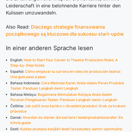
Leidenschaft in eine belohnende Karriere hinter den
Kulissen umzuwandeln.
Also Read:
Dlaczego strategie finansowania
początkowego są kluczowe dla sukcesu start-upów
In einer anderen Sprache lesen
English:
How to Start Your Career in Theatre Production Roles: A
Step-by-Step Guide
Español:
Cómo empezar tu carrera en roles de producción teatral:
Una guía paso a paso
Bahasa Indonesia:
Cara Memulai Karier Anda dalam Peran Produksi
Teater: Panduan Langkah demi Langkah
Bahasa Melayu:
Bagaimana Memulakan Kerjaya Anda dalam
Peranan Pengeluaran Teater: Panduan Langkah-demi-Langkah
Čeština:
Jak začít svou kariéru v divadelní produkci: Krok za krokem
průvodce
Dansk:
Hvordan du starter din karriere i teaterproduktionsroller: En
trinvis guide
Eesti:
Kuidas alustada karjääri teatri lavastustes: samm-sammuline