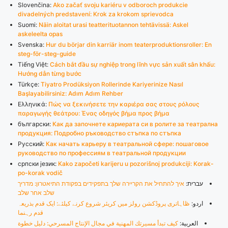
Slovenčina:
Ako začať svoju kariéru v odboroch produkcie
divadelných predstavení: Krok za krokom sprievodca
Suomi:
Näin aloitat urasi teatterituotannon tehtävissä: Askel
askeleelta opas
Svenska:
Hur du börjar din karriär inom teaterproduktionsroller: En
steg-för-steg-guide
Tiếng Việt:
Cách bắt đầu sự nghiệp trong lĩnh vực sản xuất sân khấu:
Hướng dẫn từng bước
Türkçe:
Tiyatro Prodüksiyon Rollerinde Kariyerinize Nasıl
Başlayabilirsiniz: Adım Adım Rehber
Ελληνικά:
Πώς να ξεκινήσετε την καριέρα σας στους ρόλους
παραγωγής θεάτρου: Ένας οδηγός βήμα προς βήμα
български:
Как да започнете кариерата си в ролите за театрална
продукция: Подробно ръководство стъпка по стъпка
Русский:
Как начать карьеру в театральной сфере: пошаговое
руководство по профессиям в театральной продукции
српски језик:
Kako započeti karijeru u pozorišnoj produkciji: Korak-
po-korak vodič
עברית:
איך להתחיל את הקריירה שלך בתפקידים בפקודת התיאטרון: מדריך
שלב אחר שלב
اردو:
ڟاہاتری پروڈکشن رولز میں کریئر شروع کرنے کیلئے: ایک قدم بذریعہ
قدم رہنما
العربية:
كيف تبدأ مسيرتك المهنية في مجال الإنتاج المسرحي: دليل خطوة