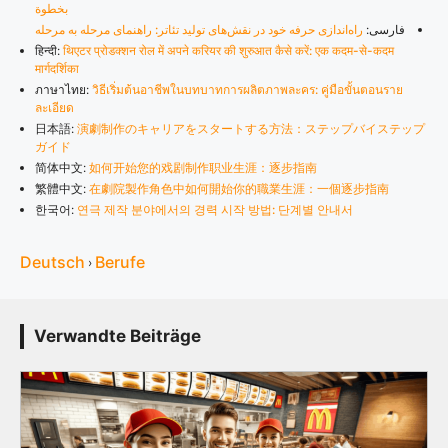
بخطوة
فارسی:
راه‌اندازی حرفه خود در نقش‌های تولید تئاتر: راهنمای مرحله به مرحله
हिन्दी:
थिएटर प्रोडक्शन रोल में अपने करियर की शुरुआत कैसे करें: एक कदम-से-कदम
मार्गदर्शिका
ภาษาไทย:
วิธีเริ่มต้นอาชีพในบทบาทการผลิตภาพละคร: คู่มือขั้นตอนราย
ละเอียด
日本語:
演劇制作のキャリアをスタートする方法：ステップバイステップ
ガイド
简体中文:
如何开始您的戏剧制作职业生涯：逐步指南
繁體中文:
在劇院製作角色中如何開始你的職業生涯：一個逐步指南
한국어:
연극 제작 분야에서의 경력 시작 방법: 단계별 안내서
Deutsch
Berufe
›
Verwandte Beiträge