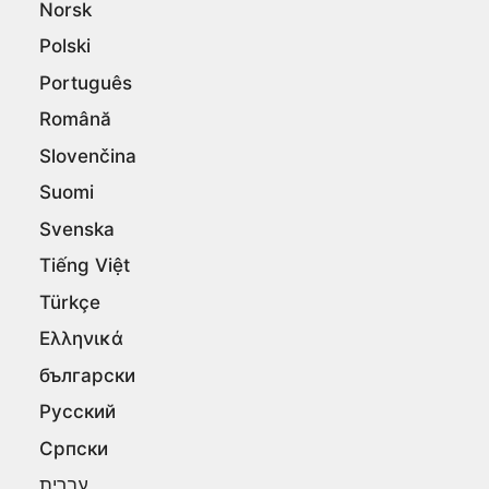
Norsk
Polski
Português
Română
Slovenčina
Suomi
Svenska
Tiếng Việt
Türkçe
Ελληνικά
български
Русский
Српски
עברית