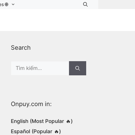
s 🌐
Search
Search
for:
Onpuy.com in:
English (Most Popular 🔥)
Español (Popular 🔥)