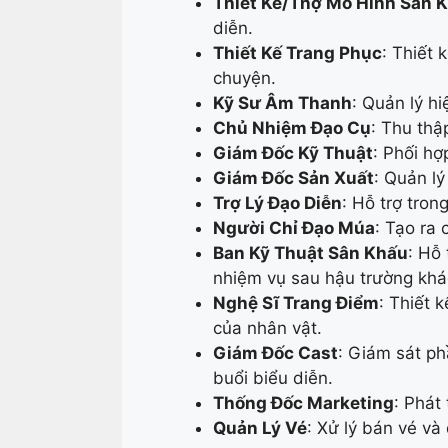
Thiết Kế/Thợ Mô Hình Sân 
diễn.
Thiết Kế Trang Phục
: Thiết 
chuyện.
Kỹ Sư Âm Thanh
: Quản lý h
Chủ Nhiệm Đạo Cụ
: Thu thậ
Giám Đốc Kỹ Thuật
: Phối hợ
Giám Đốc Sản Xuất
: Quản lý
Trợ Lý Đạo Diễn
: Hỗ trợ tron
Người Chỉ Đạo Múa
: Tạo ra 
Ban Kỹ Thuật Sân Khấu
: Hỗ 
nhiệm vụ sau hậu trường khá
Nghệ Sĩ Trang Điểm
: Thiết 
của nhân vật.
Giám Đốc Cast
: Giám sát ph
buổi biểu diễn.
Thống Đốc Marketing
: Phát
Quản Lý Vé
: Xử lý bán vé và