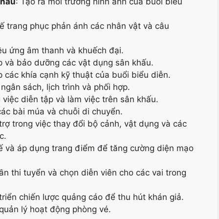
Khấu
: Tạo ra môi trường hình ảnh của buổi biểu
kế trang phục phản ánh các nhân vật và câu
iệu ứng âm thanh và khuếch đại.
p và bảo dưỡng các vật dụng sân khấu.
p các khía cạnh kỹ thuật của buổi biểu diễn.
 ngân sách, lịch trình và phối hợp.
g việc diễn tập và làm việc trên sân khấu.
các bài múa và chuỗi di chuyển.
trợ trong việc thay đổi bộ cảnh, vật dụng và các
c.
kế và áp dụng trang điểm để tăng cường diện mạo
ần thi tuyển và chọn diễn viên cho các vai trong
 triển chiến lược quảng cáo để thu hút khán giả.
 quản lý hoạt động phòng vé.