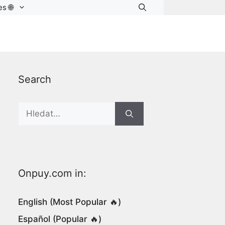
s 🌐
Search
Search
for:
Onpuy.com in:
English (Most Popular 🔥)
Español (Popular 🔥)