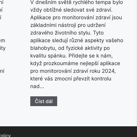
ní
V dnešním světě rychlého tempa bylo
ní
vždy obtížné sledovat své zdraví.
í
Aplikace pro monitorování zdraví jsou
základními nástroji pro udržení
zdravého životního stylu. Tyto
rem
aplikace sledují různé aspekty vašeho
ity
blahobytu, od fyzické aktivity po
kvalitu spánku. Přidejte se k nám,
když prozkoumáme nejlepší aplikace
ní
pro monitorování zdraví roku 2024,
které vás zmocní převzít kontrolu
nad…
Číst dál
olicy