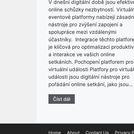
V dnešní digitální době jsou efektiv
online schůzky nezbytností. Virtuál
eventové platformy nabízejí zásadn
nástroje pro zvýšení zapojení a
spolupráce mezi vzdálenými
účastníky. Integrace těchto platfo
je klíčová pro optimalizaci produktiv
a interakce ve vašich online
setkáních. Pochopení platforem pro
virtuální události Platfory pro virtuál
události jsou digitální nástroje pro
pořádání online setkání, jako jsou…
Číst dál
Home
About
Contact Us
Privacy P