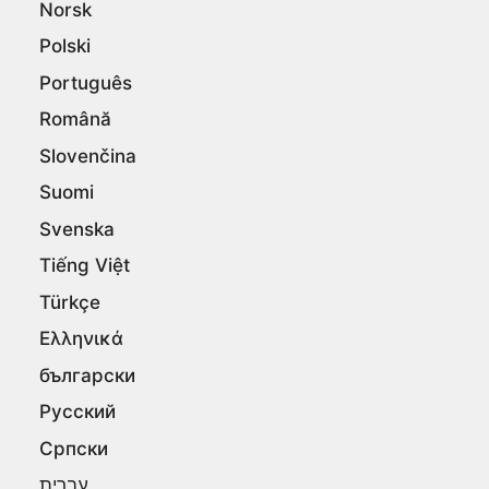
Norsk
Polski
Português
Română
Slovenčina
Suomi
Svenska
Tiếng Việt
Türkçe
Ελληνικά
български
Русский
Српски
עברית