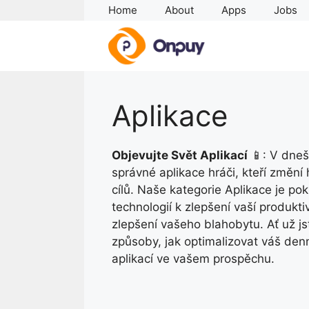
Skip
Home
About
Apps
Jobs
to
content
Aplikace
Objevujte Svět Aplikací
📱: V dnešn
správné aplikace hráči, kteří změní 
cílů. Naše kategorie Aplikace je pok
technologií k zlepšení vaší produkti
zlepšení vašeho blahobytu. Ať už j
způsoby, jak optimalizovat váš denní
aplikací ve vašem prospěchu.