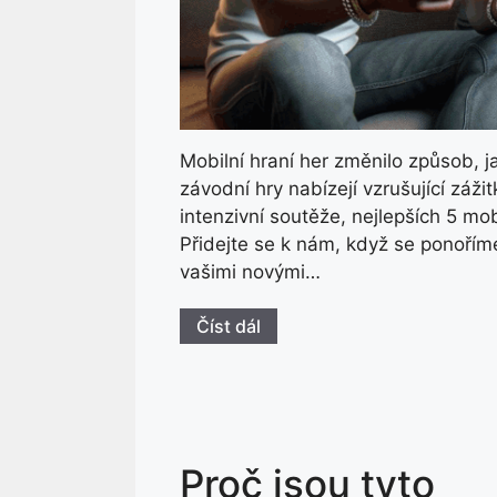
Mobilní hraní her změnilo způsob, j
závodní hry nabízejí vzrušující záž
intenzivní soutěže, nejlepších 5 mo
Přidejte se k nám, když se ponoříme
vašimi novými…
Číst dál
Proč jsou tyto