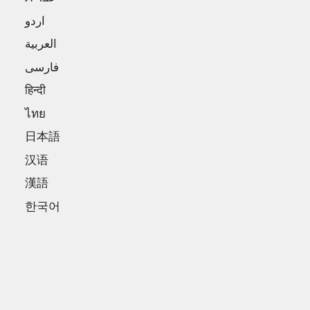
اردو
العربية
فارسی
हिन्दी
ไทย
日本語
汉语
漢語
한국어