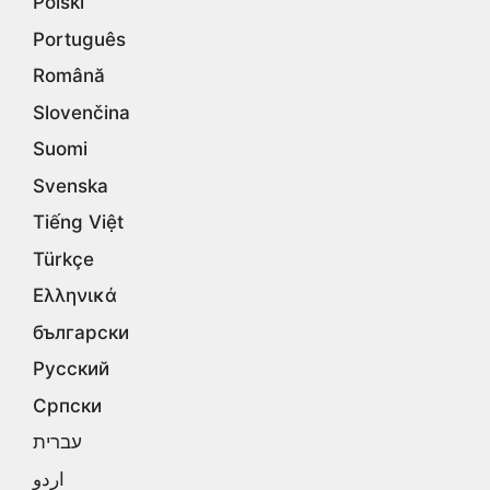
Polski
Português
Română
Slovenčina
Suomi
Svenska
Tiếng Việt
Türkçe
Ελληνικά
български
Русский
Српски
עברית
اردو