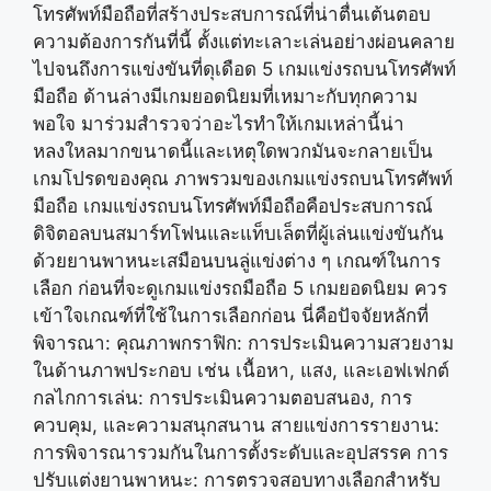
โทรศัพท์มือถือที่สร้างประสบการณ์ที่น่าตื่นเต้นตอบ
ความต้องการกันที่นี้ ตั้งแต่ทะเลาะเล่นอย่างผ่อนคลาย
ไปจนถึงการแข่งขันที่ดุเดือด 5 เกมแข่งรถบนโทรศัพท์
มือถือ ด้านล่างมีเกมยอดนิยมที่เหมาะกับทุกความ
พอใจ มาร่วมสำรวจว่าอะไรทำให้เกมเหล่านี้น่า
หลงใหลมากขนาดนี้และเหตุใดพวกมันจะกลายเป็น
เกมโปรดของคุณ ภาพรวมของเกมแข่งรถบนโทรศัพท์
มือถือ เกมแข่งรถบนโทรศัพท์มือถือคือประสบการณ์
ดิจิตอลบนสมาร์ทโฟนและแท็บเล็ตที่ผู้เล่นแข่งขันกัน
ด้วยยานพาหนะเสมือนบนลู่แข่งต่าง ๆ เกณฑ์ในการ
เลือก ก่อนที่จะดูเกมแข่งรถมือถือ 5 เกมยอดนิยม ควร
เข้าใจเกณฑ์ที่ใช้ในการเลือกก่อน นี่คือปัจจัยหลักที่
พิจารณา: คุณภาพกราฟิก: การประเมินความสวยงาม
ในด้านภาพประกอบ เช่น เนื้อหา, แสง, และเอฟเฟกต์
กลไกการเล่น: การประเมินความตอบสนอง, การ
ควบคุม, และความสนุกสนาน สายแข่งการรายงาน:
การพิจารณารวมกันในการตั้งระดับและอุปสรรค การ
ปรับแต่งยานพาหนะ: การตรวจสอบทางเลือกสำหรับ