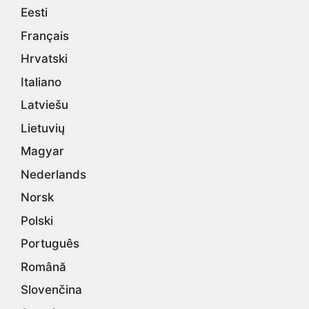
Eesti
Français
Hrvatski
Italiano
Latviešu
Lietuvių
Magyar
Nederlands
Norsk
Polski
Português
Română
Slovenčina