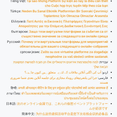
Tiếng Việt:
Tại sao những Platform Sự kiện ảo này là điều cần thiết
cho Cuộc họp trực tuyến tiếp theo của bạn
Türkçe:
Neden Bu Sanal Etkinlik Platformları Bir Sonraki Çevrimiçi
Toplantınız İçin Olmazsa Olmazlar Arasında
Ελληνικά:
Γιατί Αυτές οι Εικονικές Πλατφόρμες Γεγονότων Είναι
Απαραίτητες για την Επόμενη Διαδικτυακή Συνάντησή Σας
български:
Защо тези виртуални платформи за събития са от
съществено значение за следващото ви онлайн среща
Русский:
Почему эти виртуальные платформы для мероприятий
обязательны для вашего следующего онлайн-собрания
српски језик:
Zašto su ove virtuelne platforme za događaje
neophodne za vaš sledeći online sastanak
עברית:
למה פלטפורמות אירועים וירטואליים אלו הן חובה לפגישת המקוונת
הבאה שלך
اردو:
آپ کی اگلی آنلائن ملاقات کے لئے یہ متعلق ہیں کیوں چاہیے؟
فارسی:
چرا این پلتفرم‌های رویداد مجازی برای جلسه آنلاین بعدی شما ضروری
هستند
हिन्दी:
अगली ऑनलाइन मीटिंग के लिए इन वर्चुअल इवेंट प्लेटफॉर्म्स क्यों अत्यंत आवश्यक हैं
ภาษาไทย:
ทำไมแพลตฟอร์มเหตุการณ์เสมือนจริงเหล่านี้จึงจำเป็นสำหรับการ
ประชุมออนไลน์ครั้งต่อไปของคุณ
日本語:
次のオンライン会議では、これらの仮想イベントプラットフォー
ムが必須です
简体中文:
为什么这些虚拟活动平台是您下次在线会议的必备品