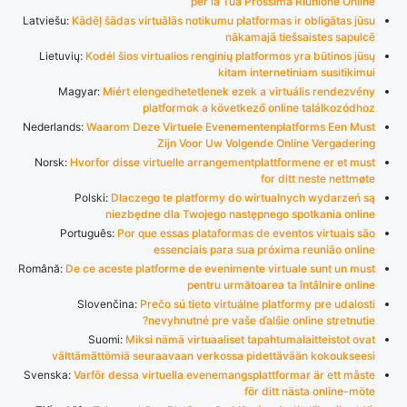
per la Tua Prossima Riunione Online
Latviešu:
Kādēļ šādas virtuālās notikumu platformas ir obligātas jūsu
nākamajā tiešsaistes sapulcē
Lietuvių:
Kodėl šios virtualios renginių platformos yra būtinos jūsų
kitam internetiniam susitikimui
Magyar:
Miért elengedhetetlenek ezek a virtuális rendezvény
platformok a következő online találkozódhoz
Nederlands:
Waarom Deze Virtuele Evenementenplatforms Een Must
Zijn Voor Uw Volgende Online Vergadering
Norsk:
Hvorfor disse virtuelle arrangementplattformene er et must
for ditt neste nettmøte
Polski:
Dlaczego te platformy do wirtualnych wydarzeń są
niezbędne dla Twojego następnego spotkania online
Português:
Por que essas plataformas de eventos virtuais são
essenciais para sua próxima reunião online
Română:
De ce aceste platforme de evenimente virtuale sunt un must
pentru următoarea ta întâlnire online
Slovenčina:
Prečo sú tieto virtuálne platformy pre udalosti
nevyhnutné pre vaše ďalšie online stretnutie?
Suomi:
Miksi nämä virtuaaliset tapahtumalaitteistot ovat
välttämättömiä seuraavaan verkossa pidettävään kokoukseesi
Svenska:
Varför dessa virtuella evenemangsplattformar är ett måste
för ditt nästa online-möte