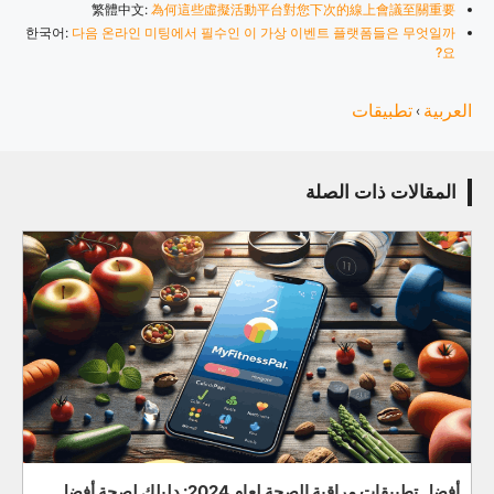
繁體中文:
為何這些虛擬活動平台對您下次的線上會議至關重要
한국어:
다음 온라인 미팅에서 필수인 이 가상 이벤트 플랫폼들은 무엇일까
요?
العربية
تطبيقات
›
المقالات ذات الصلة
أفضل تطبيقات مراقبة الصحة لعام 2024: دليلك لصحة أفضل