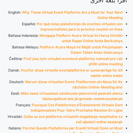
اقرأ بلغة أخرى
English:
Why These Virtual Event Platforms Are a Must for Your Next
Online Meeting
Español:
Por qué estas plataformas de eventos virtuales son
imprescindibles para tu próxima reunión en línea
Bahasa Indonesia:
Mengapa Platform Acara Virtual Ini Harus Dimiliki
untuk Rapat Online Anda Berikutnya
Bahasa Melayu:
Platform Acara Maya Ini Wajib untuk Perjumpaan
Dalam Talian Anda Seterusnya
Čeština:
Proč jsou tyto virtuální eventové platformy nutností pro váš
příští online meeting
Dansk:
Hvorfor disse virtuelle eventplatforme er uundværlige for dit
næste online møde
Deutsch:
Warum diese virtuellen Event-Plattformen ein Muss für Ihr
nächstes Online-Meeting sind
Eesti:
Miks need virtuaalsed sündmuste platvormid peaksid olema
hädavajalikud teie järgmisele veebikoosolekule
Français:
Pourquoi Ces Plateformes d’Événements Virtuels Sont
Indispensables Pour Votre Prochaine Réunion En Ligne
Hrvatski:
Zašto su ove platforme virtualnih događanja neophodne za
vaš sljedeći online sastanak
Italiano:
Perché Queste Piattaforme per Eventi Virtuali Sono un Must