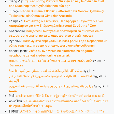
Tiếng Việt:
Tại sao những Platform Sự kiện ảo này là điều cần thiết
cho Cuộc họp trực tuyến tiếp theo của bạn
Türkçe:
Neden Bu Sanal Etkinlik Platformları Bir Sonraki Çevrimiçi
Toplantınız İçin Olmazsa Olmazlar Arasında
Ελληνικά:
Γιατί Αυτές οι Εικονικές Πλατφόρμες Γεγονότων Είναι
Απαραίτητες για την Επόμενη Διαδικτυακή Συνάντησή Σας
български:
Защо тези виртуални платформи за събития са от
съществено значение за следващото ви онлайн среща
Русский:
Почему эти виртуальные платформы для мероприятий
обязательны для вашего следующего онлайн-собрания
српски језик:
Zašto su ove virtuelne platforme za događaje
neophodne za vaš sledeći online sastanak
עברית:
למה פלטפורמות אירועים וירטואליים אלו הן חובה לפגישת המקוונת
הבאה שלך
اردو:
آپ کی اگلی آنلائن ملاقات کے لئے یہ متعلق ہیں کیوں چاہیے؟
العربية:
لماذا منصات الفعاليات الافتراضية هذه ضرورية لاجتماعك القادم عبر
الإنترنت
فارسی:
چرا این پلتفرم‌های رویداد مجازی برای جلسه آنلاین بعدی شما ضروری
هستند
हिन्दी:
अगली ऑनलाइन मीटिंग के लिए इन वर्चुअल इवेंट प्लेटफॉर्म्स क्यों अत्यंत आवश्यक हैं
ภาษาไทย:
ทำไมแพลตฟอร์มเหตุการณ์เสมือนจริงเหล่านี้จึงจำเป็นสำหรับการ
ประชุมออนไลน์ครั้งต่อไปของคุณ
日本語:
次のオンライン会議では、これらの仮想イベントプラットフォー