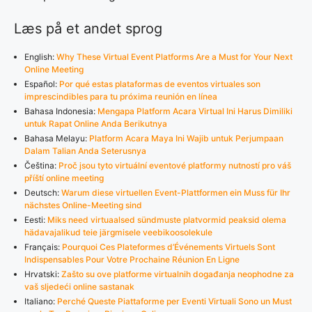
Læs på et andet sprog
English:
Why These Virtual Event Platforms Are a Must for Your Next
Online Meeting
Español:
Por qué estas plataformas de eventos virtuales son
imprescindibles para tu próxima reunión en línea
Bahasa Indonesia:
Mengapa Platform Acara Virtual Ini Harus Dimiliki
untuk Rapat Online Anda Berikutnya
Bahasa Melayu:
Platform Acara Maya Ini Wajib untuk Perjumpaan
Dalam Talian Anda Seterusnya
Čeština:
Proč jsou tyto virtuální eventové platformy nutností pro váš
příští online meeting
Deutsch:
Warum diese virtuellen Event-Plattformen ein Muss für Ihr
nächstes Online-Meeting sind
Eesti:
Miks need virtuaalsed sündmuste platvormid peaksid olema
hädavajalikud teie järgmisele veebikoosolekule
Français:
Pourquoi Ces Plateformes d’Événements Virtuels Sont
Indispensables Pour Votre Prochaine Réunion En Ligne
Hrvatski:
Zašto su ove platforme virtualnih događanja neophodne za
vaš sljedeći online sastanak
Italiano:
Perché Queste Piattaforme per Eventi Virtuali Sono un Must