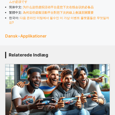
ムが必須です
简体中文:
为什么这些虚拟活动平台是您下次在线会议的必备品
繁體中文:
為何這些虛擬活動平台對您下次的線上會議至關重要
한국어:
다음 온라인 미팅에서 필수인 이 가상 이벤트 플랫폼들은 무엇일까
요?
Dansk
Applikationer
›
Relaterede Indlæg