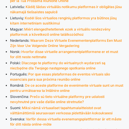
per la Tua Prossima Riunione Online
Latviešu:
Kādēļ šādas virtuālās notikumu platformas ir obligātas jūsu
nākamajā tiešsaistes sapulcē
Lietuvių:
Kodėl šios virtualios renginių platformos yra būtinos jūsų
kitam internetiniam susitikimui
Magyar:
Miért elengedhetetlenek ezek a virtuális rendezvény
platformok a következő online találkozódhoz
Nederlands:
Waarom Deze Virtuele Evenementenplatforms Een Must
Zijn Voor Uw Volgende Online Vergadering
Norsk:
Hvorfor disse virtuelle arrangementplattformene er et must
for ditt neste nettmøte
Polski:
Dlaczego te platformy do wirtualnych wydarzeń są
niezbędne dla Twojego następnego spotkania online
Português:
Por que essas plataformas de eventos virtuais são
essenciais para sua próxima reunião online
Română:
De ce aceste platforme de evenimente virtuale sunt un must
pentru următoarea ta întâlnire online
Slovenčina:
Prečo sú tieto virtuálne platformy pre udalosti
nevyhnutné pre vaše ďalšie online stretnutie?
Suomi:
Miksi nämä virtuaaliset tapahtumalaitteistot ovat
välttämättömiä seuraavaan verkossa pidettävään kokoukseesi
Svenska:
Varför dessa virtuella evenemangsplattformar är ett måste
för ditt nästa online-möte