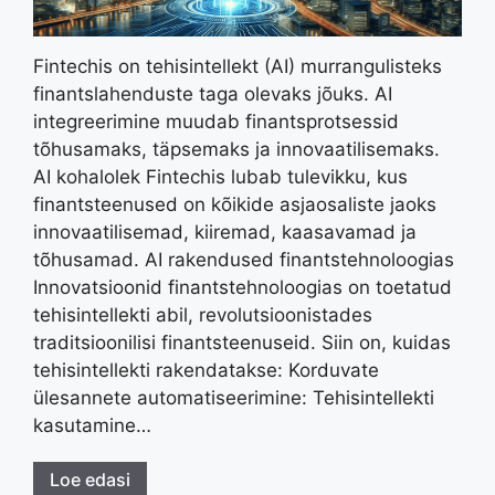
Fintechis on tehisintellekt (AI) murrangulisteks
finantslahenduste taga olevaks jõuks. AI
integreerimine muudab finantsprotsessid
tõhusamaks, täpsemaks ja innovaatilisemaks.
AI kohalolek Fintechis lubab tulevikku, kus
finantsteenused on kõikide asjaosaliste jaoks
innovaatilisemad, kiiremad, kaasavamad ja
tõhusamad. AI rakendused finantstehnoloogias
Innovatsioonid finantstehnoloogias on toetatud
tehisintellekti abil, revolutsioonistades
traditsioonilisi finantsteenuseid. Siin on, kuidas
tehisintellekti rakendatakse: Korduvate
ülesannete automatiseerimine: Tehisintellekti
kasutamine…
Loe edasi