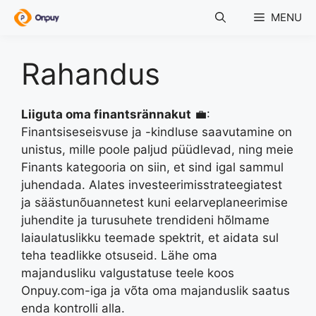
Skip
MENU
to
content
Rahandus
Liiguta oma finantsrännakut
💼:
Finantsiseseisvuse ja -kindluse saavutamine on
unistus, mille poole paljud püüdlevad, ning meie
Finants kategooria on siin, et sind igal sammul
juhendada. Alates investeerimisstrateegiatest
ja säästunõuannetest kuni eelarveplaneerimise
juhendite ja turusuhete trendideni hõlmame
laiaulatuslikku teemade spektrit, et aidata sul
teha teadlikke otsuseid. Lähe oma
majandusliku valgustatuse teele koos
Onpuy.com-iga ja võta oma majanduslik saatus
enda kontrolli alla.