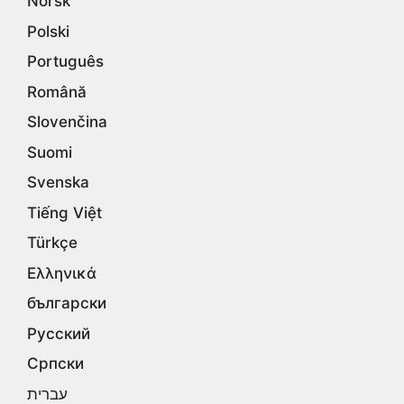
Norsk
Polski
Português
Română
Slovenčina
Suomi
Svenska
Tiếng Việt
Türkçe
Ελληνικά
български
Русский
Српски
עברית