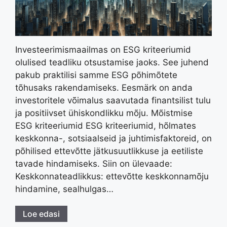
Investeerimismaailmas on ESG kriteeriumid
olulised teadliku otsustamise jaoks. See juhend
pakub praktilisi samme ESG põhimõtete
tõhusaks rakendamiseks. Eesmärk on anda
investoritele võimalus saavutada finantsilist tulu
ja positiivset ühiskondlikku mõju. Mõistmise
ESG kriteeriumid ESG kriteeriumid, hõlmates
keskkonna-, sotsiaalseid ja juhtimisfaktoreid, on
põhilised ettevõtte jätkusuutlikkuse ja eetiliste
tavade hindamiseks. Siin on ülevaade:
Keskkonnateadlikkus: ettevõtte keskkonnamõju
hindamine, sealhulgas…
Loe edasi