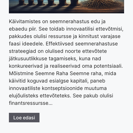
Käivitamistes on seemnerahastus edu ja
ebaedu piir. See toidab innovaatilisi ettevõtmisi,
pakkudes olulisi ressursse ja kinnitust varajase
faasi ideedele. Effektiivsed seemnerahastuse
strateegiad on olulised noorte ettevõtete
jätkusuutlikkuse tagamiseks, kuna nad
konkureerivad ja realiseerivad oma potentsiaali.
Mõistmine Seemne Raha Seemne raha, mida
käivitid koguvad esialgse kapitali, paneb
innovaatiliste kontseptsioonide muutuma
elujõulisteks ettevõteteks. See pakub olulisi
finantsressursse…
Loe edasi