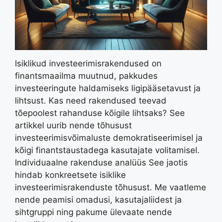
Isiklikud investeerimisrakendused on
finantsmaailma muutnud, pakkudes
investeeringute haldamiseks ligipääsetavust ja
lihtsust. Kas need rakendused teevad
tõepoolest rahanduse kõigile lihtsaks? See
artikkel uurib nende tõhusust
investeerimisvõimaluste demokratiseerimisel ja
kõigi finantstaustadega kasutajate volitamisel.
Individuaalne rakenduse analüüs See jaotis
hindab konkreetsete isiklike
investeerimisrakenduste tõhusust. Me vaatleme
nende peamisi omadusi, kasutajaliidest ja
sihtgruppi ning pakume ülevaate nende