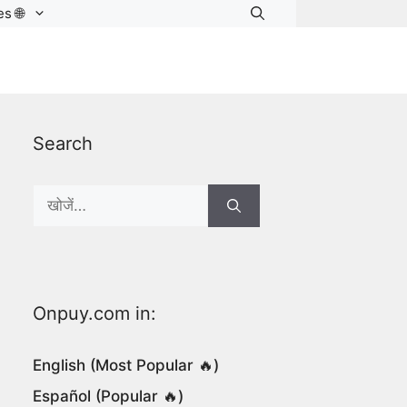
s 🌐
Search
Search
for:
Onpuy.com in:
English (Most Popular 🔥)
Español (Popular 🔥)