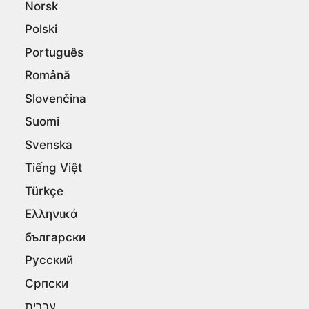
Norsk
Polski
Português
Română
Slovenčina
Suomi
Svenska
Tiếng Việt
Türkçe
Ελληνικά
български
Русский
Српски
עברית