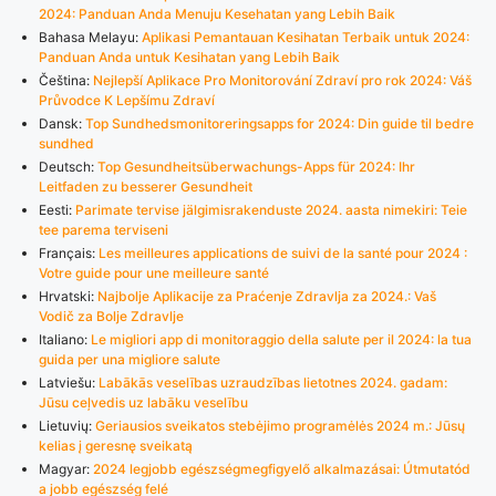
2024: Panduan Anda Menuju Kesehatan yang Lebih Baik
Bahasa Melayu:
Aplikasi Pemantauan Kesihatan Terbaik untuk 2024:
Panduan Anda untuk Kesihatan yang Lebih Baik
Čeština:
Nejlepší Aplikace Pro Monitorování Zdraví pro rok 2024: Váš
Průvodce K Lepšímu Zdraví
Dansk:
Top Sundhedsmonitoreringsapps for 2024: Din guide til bedre
sundhed
Deutsch:
Top Gesundheitsüberwachungs-Apps für 2024: Ihr
Leitfaden zu besserer Gesundheit
Eesti:
Parimate tervise jälgimisrakenduste 2024. aasta nimekiri: Teie
tee parema terviseni
Français:
Les meilleures applications de suivi de la santé pour 2024 :
Votre guide pour une meilleure santé
Hrvatski:
Najbolje Aplikacije za Praćenje Zdravlja za 2024.: Vaš
Vodič za Bolje Zdravlje
Italiano:
Le migliori app di monitoraggio della salute per il 2024: la tua
guida per una migliore salute
Latviešu:
Labākās veselības uzraudzības lietotnes 2024. gadam:
Jūsu ceļvedis uz labāku veselību
Lietuvių:
Geriausios sveikatos stebėjimo programėlės 2024 m.: Jūsų
kelias į geresnę sveikatą
Magyar:
2024 legjobb egészségmegfigyelő alkalmazásai: Útmutatód
a jobb egészség felé