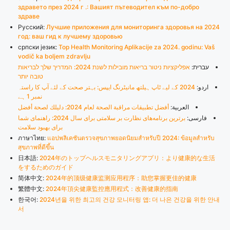
здравето през 2024 г .: Вашият пътеводител към по-добро
здраве
Русский:
Лучшие приложения для мониторинга здоровья на 2024
год: ваш гид к лучшему здоровью
српски језик:
Top Health Monitoring Aplikacije za 2024. godinu: Vaš
vodič ka boljem zdravlju
עברית:
אפליקציות ניטור בריאות מובילות לשנת 2024: המדריך שלך לבריאות
טובה יותר
اردو:
2024 کے لیے ٹاپ ہیلتھ مانیٹرنگ ایپس: بہتر صحت کے لئے آپ کا راستہ
نمبر 1 ہے
العربية:
أفضل تطبيقات مراقبة الصحة لعام 2024: دليلك لصحة أفضل
فارسی:
برترین برنامه‌های نظارت بر سلامتی برای سال 2024: راهنمای شما
برای بهبود سلامت
ภาษาไทย:
แอปพลิเคชันตรวจสุขภาพยอดนิยมสำหรับปี 2024: ข้อมูลสำหรับ
สุขภาพที่ดีขึ้น
日本語:
2024年のトップヘルスモニタリングアプリ：より健康的な生活
をするためのガイド
简体中文:
2024年的顶级健康监测应用程序：助您掌握更佳的健康
繁體中文:
2024年頂尖健康監控應用程式：改善健康的指南
한국어:
2024년을 위한 최고의 건강 모니터링 앱: 더 나은 건강을 위한 안내
서