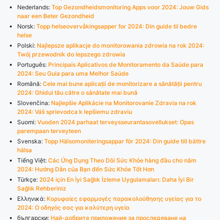
Nederlands:
Top Gezondheidsmonitoring Apps voor 2024: Jouw Gids
naar een Beter Gezondheid
Norsk:
Topp helseovervåkingsapper for 2024: Din guide til bedre
helse
Polski:
Najlepsze aplikacje do monitorowania zdrowia na rok 2024:
Twój przewodnik do lepszego zdrowia
Português:
Principais Aplicativos de Monitoramento da Saúde para
2024: Seu Guia para uma Melhor Saúde
Română:
Cele mai bune aplicații de monitorizare a sănătății pentru
2024: Ghidul tău către o sănătate mai bună
Slovenčina:
Najlepšie Aplikácie na Monitorovanie Zdravia na rok
2024: Váš sprievodca k lepšiemu zdraviu
Suomi:
Vuoden 2024 parhaat terveysseurantasovellukset: Opas
parempaan terveyteen
Svenska:
Topp Hälsomoniteringsappar för 2024: Din guide till bättre
hälsa
Tiếng Việt:
Các Ứng Dụng Theo Dõi Sức Khỏe hàng đầu cho năm
2024: Hướng Dẫn của Bạn đến Sức Khỏe Tốt Hơn
Türkçe:
2024 için En İyi Sağlık İzleme Uygulamaları: Daha İyi Bir
Sağlık Rehberiniz
Ελληνικά:
Κορυφαίες εφαρμογές παρακολούθησης υγείας για το
2024: Ο οδηγός σας για καλύτερη υγεία
български:
Най-добрите приложения за проследяване на