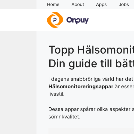
Skip
Home
About
Apps
Jobs
to
content
Topp Hälsomonit
Din guide till bät
I dagens snabbrörliga värld har det 
Hälsomonitoreringsappar
är essen
livsstil.
Dessa appar spårar olika aspekter av 
sömnkvalitet.