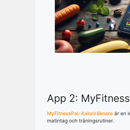
App 2: MyFitnessP
MyFitnessPal: Kaloriräknare
är en i
matintag och träningsrutiner.