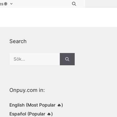
s 🌐
Search
Search
for:
Onpuy.com in:
English (Most Popular 🔥)
Español (Popular 🔥)