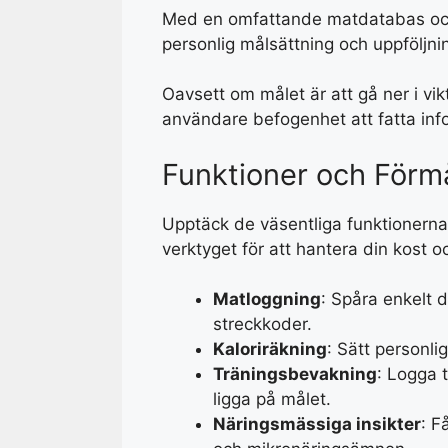
Med en omfattande matdatabas och 
personlig målsättning och uppföljni
Oavsett om målet är att gå ner i vik
användare befogenhet att fatta info
Funktioner och Förm
Upptäck de väsentliga funktionerna 
verktyget för att hantera din kost o
Matloggning
: Spåra enkelt 
streckkoder.
Kaloriräkning
: Sätt personl
Träningsbevakning
: Logga 
ligga på målet.
Näringsmässiga insikter
: F