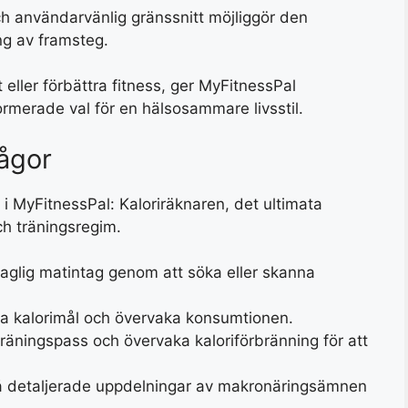
användarvänlig gränssnitt möjliggör den
ng av framsteg.
t eller förbättra fitness, ger MyFitnessPal
rmerade val för en hälsosammare livsstil.
ågor
i MyFitnessPal: Kaloriräknaren, det ultimata
ch träningsregim.
daglig matintag genom att söka eller skanna
iga kalorimål och övervaka konsumtionen.
träningspass och övervaka kaloriförbränning för att
å detaljerade uppdelningar av makronäringsämnen