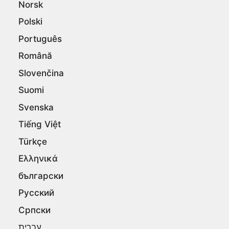
Norsk
Polski
Português
Română
Slovenčina
Suomi
Svenska
Tiếng Việt
Türkçe
Ελληνικά
български
Русский
Српски
עברית