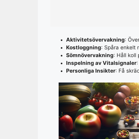
Aktivitetsövervakning
: Öve
Kostloggning
: Spåra enkelt 
Sömnövervakning
: Håll kol
Inspelning av Vitalsignaler
:
Personliga Insikter
: Få skr