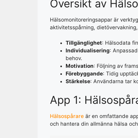
Översikt av Häls
Hälsomonitoreringsappar är verktyg
aktivitetsspårning, dietövervakning
Tillgänglighet
: Hälsodata finn
Individualisering
: Anpassad
behov.
Motivation
: Följning av fra
Förebyggande
: Tidig upptäc
Stärkelse
: Användarna tar ko
App 1: Hälsospår
Hälsospårare
är en omfattande app 
och hantera din allmänna hälsa och