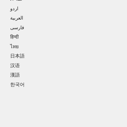
اردو
العربية
فارسی
हिन्दी
ไทย
日本語
汉语
漢語
한국어