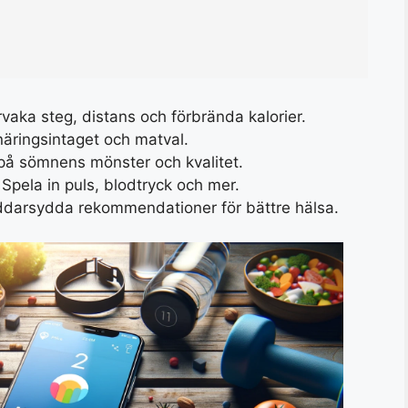
rvaka steg, distans och förbrända kalorier.
näringsintaget och matval.
l på sömnens mönster och kvalitet.
 Spela in puls, blodtryck och mer.
äddarsydda rekommendationer för bättre hälsa.