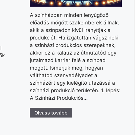
A színházban minden lenyűgöző
előadás mögött szakemberek állnak,
akik a színpadon kívül irányítják a
produkciót. Ha izgatottan vágsz neki
a színházi produkciós szerepeknek,
l
akkor ez a kalauz az útmutatód egy
sők
jutalmazó karrier felé a színpad
mögött. Ismerjük meg, hogyan
válthatod szenvedélyedet a
színházért egy kielégítő utazássá a
színházi produkció területén. 1. lépés:
A Színházi Produkciós…
Olvass tovább