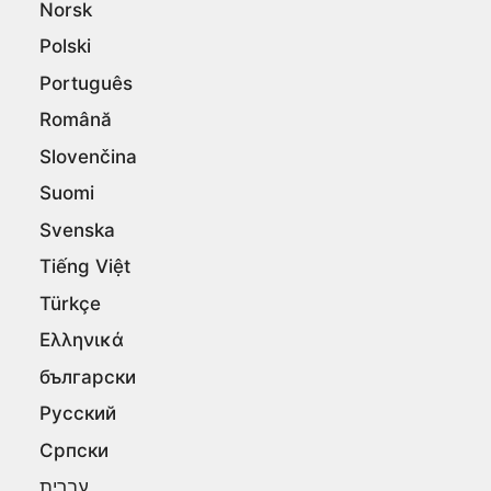
Norsk
Polski
Português
Română
Slovenčina
Suomi
Svenska
Tiếng Việt
Türkçe
Ελληνικά
български
Русский
Српски
עברית