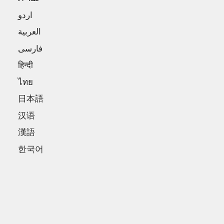
اردو
العربية
فارسی
हिन्दी
ไทย
日本語
汉语
漢語
한국어