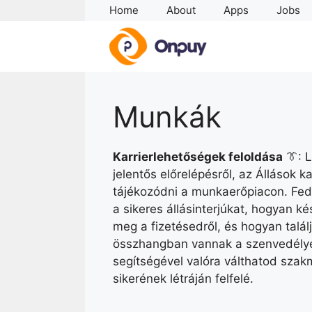
Skip
Home
About
Apps
Jobs
to
content
Munkák
Karrierlehetőségek feloldása
👔: L
jelentős előrelépésről, az Állások k
tájékozódni a munkaerőpiacon. Fede
a sikeres állásinterjúkat, hogyan ké
meg a fizetésedről, és hogyan talá
összhangban vannak a szenvedélye
segítségével valóra válthatod szakm
sikerének létráján felfelé.