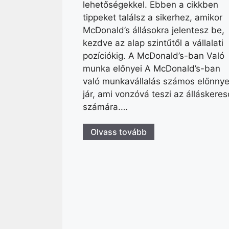
lehetőségekkel. Ebben a cikkben
tippeket találsz a sikerhez, amikor
McDonald’s állásokra jelentesz be,
kezdve az alap szintűtől a vállalati
pozíciókig. A McDonald’s-ban Való
munka előnyei A McDonald’s-ban
való munkavállalás számos előnnye
jár, ami vonzóvá teszi az álláskere
számára.…
Olvass tovább