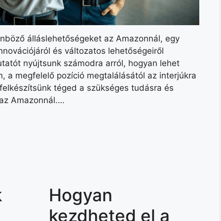
önböző álláslehetőségeket az Amazonnál, egy
innovációjáról és változatos lehetőségeiről
tatót nyújtsunk számodra arról, hogyan lehet
n, a megfelelő pozíció megtalálásától az interjúkra
y felkészítsünk téged a szükséges tudásra és
s az Amazonnál.…
k
Hogyan
kezdheted el a