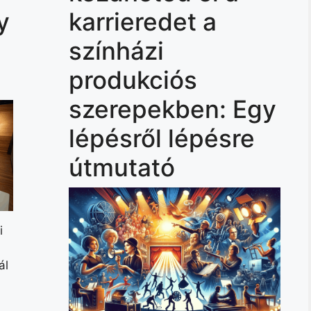
y
karrieredet a
színházi
produkciós
szerepekben: Egy
lépésről lépésre
útmutató
i
ál