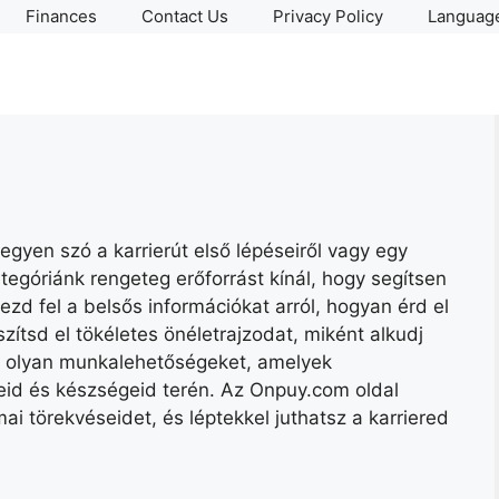
Finances
Contact Us
Privacy Policy
Language
egyen szó a karrierút első lépéseiről vagy egy
ategóriánk rengeteg erőforrást kínál, hogy segítsen
zd fel a belsős információkat arról, hogyan érd el
szítsd el tökéletes önéletrajzodat, miként alkudj
lj olyan munkalehetőségeket, amelyek
id és készségeid terén. Az Onpuy.com oldal
ai törekvéseidet, és léptekkel juthatsz a karriered