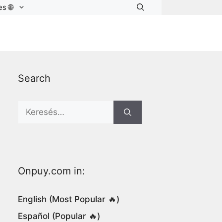
s 🌐
Search
Search
for:
Onpuy.com in:
English (Most Popular 🔥)
Español (Popular 🔥)