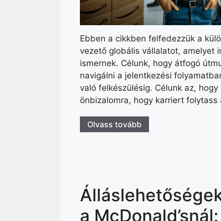
Ebben a cikkben felfedezzük a kül
vezető globális vállalatot, amelyet 
ismernek. Célunk, hogy átfogó útmu
navigálni a jelentkezési folyamatba
való felkészülésig. Célunk az, hog
önbizalomra, hogy karriert folytas
Olvass tovább
Álláslehetősége
a McDonald’snál: