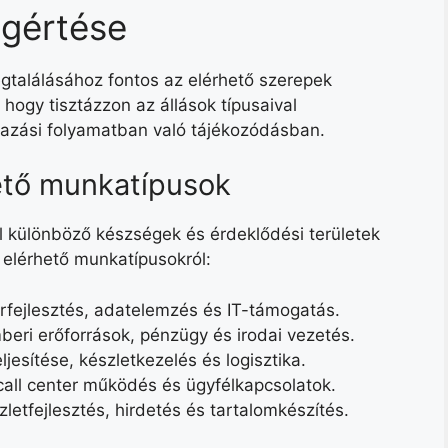
egértése
gtalálásához fontos az elérhető szerepek
 hogy tisztázzon az állások típusaival
mazási folyamatban való tájékozódásban.
ető munkatípusok
l különböző készségek és érdeklődési területek
az elérhető munkatípusokról:
erfejlesztés, adatelemzés és IT-támogatás.
beri erőforrások, pénzügy és irodai vezetés.
ljesítése, készletkezelés és logisztika.
call center működés és ügyfélkapcsolatok.
zletfejlesztés, hirdetés és tartalomkészítés.