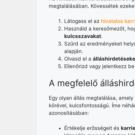
megtalálásában. Kövessétek ezeket 
Látogass el az
hivatalos karr
Használd a keresőmezőt, hog
kulcsszavakat
.
Szűrd az eredményeket helysz
alapján.
Olvasd el a
álláshirdetéseke
Ellenőrizd vagy jelentkezz b
A megfelelő álláshir
Egy olyan állás megtalálása, amel
körével, kulcsfontosságú. Íme néhán
azonosításában:
Értékelje erősségeit és
karrie