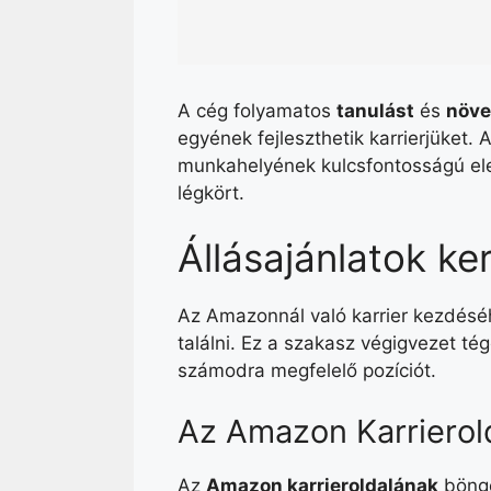
A cég folyamatos
tanulást
és
növe
egyének fejleszthetik karrierjüket
munkahelyének kulcsfontosságú ele
légkört.
Állásajánlatok ke
Az Amazonnál való karrier kezdéséhe
találni. Ez a szakasz végigvezet t
számodra megfelelő pozíciót.
Az Amazon Karrierol
Az
Amazon karrieroldalának
böngé