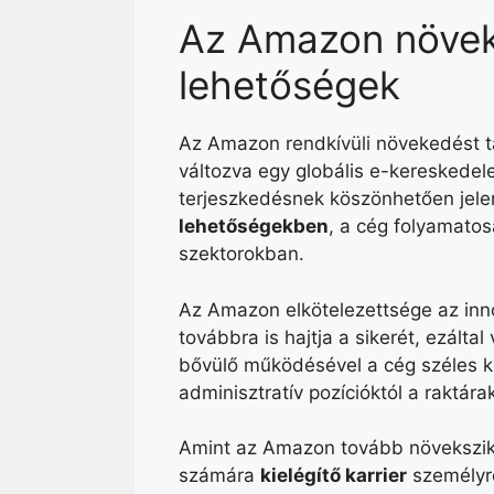
Az Amazon növeke
lehetőségek
Az Amazon rendkívüli növekedést ta
változva egy globális e-kereskedel
terjeszkedésnek köszönhetően jel
lehetőségekben
, a cég folyamato
szektorokban.
Az Amazon elkötelezettsége az inn
továbbra is hajtja a sikerét, ezált
bővülő működésével a cég széles kö
adminisztratív pozícióktól a raktárak
Amint az Amazon tovább növekszik,
számára
kielégítő karrier
személyre