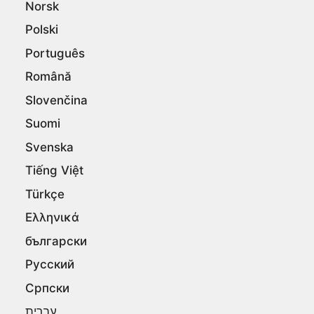
Norsk
Polski
Português
Română
Slovenčina
Suomi
Svenska
Tiếng Việt
Türkçe
Ελληνικά
български
Русский
Српски
עברית