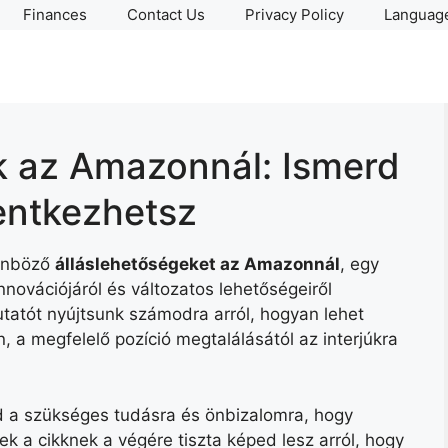
Finances
Contact Us
Privacy Policy
Language
k az Amazonnál: Ismerd
entkezhetsz
lönböző
álláslehetőségeket az Amazonnál
, egy
innovációjáról és változatos lehetőségeiről
tatót nyújtsunk számodra arról, hogyan lehet
n, a megfelelő pozíció megtalálásától az interjúkra
d a szükséges tudásra és önbizalomra, hogy
ek a cikknek a végére tiszta képed lesz arról, hogy