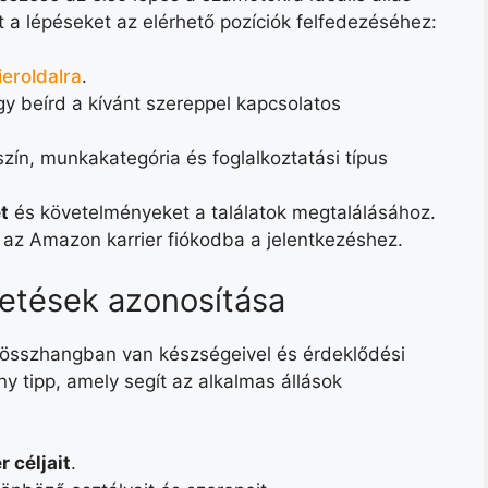
a lépéseket az elérhető pozíciók felfedezéséhez:
ieroldalra
.
y beírd a kívánt szereppel kapcsolatos
ín, munkakategória és foglalkoztatási típus
t
és követelményeket a találatok megtalálásához.
e az Amazon karrier fiókodba a jelentkezéshez.
detések azonosítása
y összhangban van készségeivel és érdeklődési
y tipp, amely segít az alkalmas állások
r céljait
.