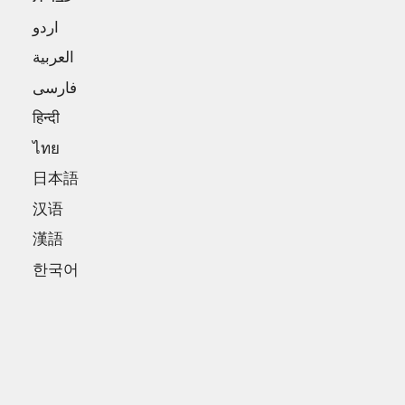
اردو
العربية
فارسی
हिन्दी
ไทย
日本語
汉语
漢語
한국어