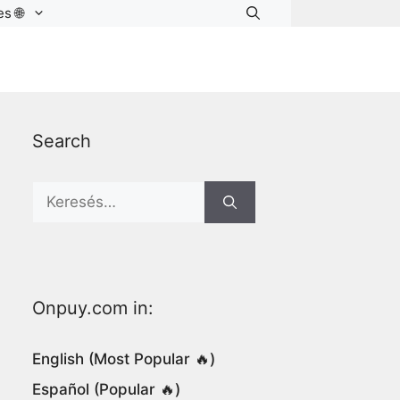
s 🌐
Search
Search
for:
Onpuy.com in:
English (Most Popular 🔥)
Español (Popular 🔥)