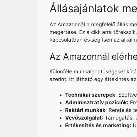
Állásajánlatok m
Az Amazonnál a megfelelő állás me
megértése. Ez a cikk arra törekszik,
kapcsolatban és segítsen az alkal
Az Amazonnál elérh
Különféle munkalehetőségeket kíná
szerint. Itt látható egy áttekintés 
Technikai szerepek
: Szoftv
Adminisztratív pozíciók
: Em
Raktári munkák
: Rendelés te
Vevőszolgálat
: Támogatás, 
Értékesítés és marketing
: Ü