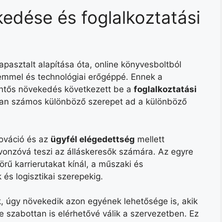
dése és foglalkoztatási
pasztalt alapítása óta, online könyvesboltból
emmel és technológiai erőgéppé. Ennek a
entős növekedés következett be a
foglalkoztatási
san számos különböző szerepet ad a különböző
ováció és az
ügyfél elégedettség
mellett
al vonzóvá teszi az álláskeresők számára. Az egyre
rű karrierutakat kínál, a műszaki és
 és logisztikai szerepekig.
 úgy növekedik azon egyének lehetősége is, akik
 szabottan is elérhetővé válik a szervezetben. Ez