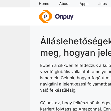
Skip
Home
About
Apps
Jobs
to
content
Álláslehetősége
meg, hogyan jel
Ebben a cikkben felfedezzük a kü
vezető globális vállalatot, amelyet 
ismernek. Célunk, hogy átfogó útmu
navigálni a jelentkezési folyamatba
való felkészülésig.
Célunk az, hogy felkészítsünk tége
karriert folytass az Amazonnál. Enn