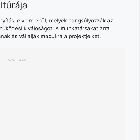
túrája
nyítási elveire épül, melyek hangsúlyozzák az
 működési kiválóságot. A munkatársakat arra
ak és vállalják magukra a projektjeiket.
ADVERTISEMENT