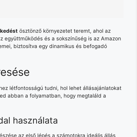
kedést
ösztönző környezetet teremt, ahol az
. Az együttműködés és a sokszínűség is az Amazon
mei, biztosítva egy dinamikus és befogadó
resése
z létfontosságú tudni, hol lehet állásajánlatokat
éged abban a folyamatban, hogy megtaláld a
dal használata
szése az első lépés a számotokra ideális állás