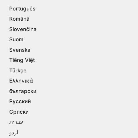
Português
Română
Slovenčina
Suomi
Svenska
Tiếng Việt
Türkçe
Ελληνικά
български
Русский
Српски
עברית
اردو