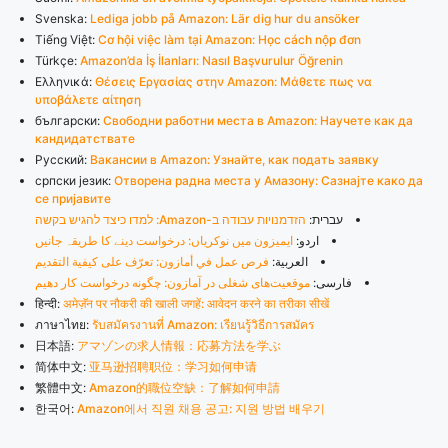
Svenska:
Lediga jobb på Amazon: Lär dig hur du ansöker
Tiếng Việt:
Cơ hội việc làm tại Amazon: Học cách nộp đơn
Türkçe:
Amazon’da İş İlanları: Nasıl Başvurulur Öğrenin
Ελληνικά:
Θέσεις Εργασίας στην Amazon: Μάθετε πως να
υποβάλετε αίτηση
български:
Свободни работни места в Amazon: Научете как да
кандидатствате
Русский:
Вакансии в Amazon: Узнайте, как подать заявку
српски језик:
Отворена радна места у Амазону: Сазнајте како да
се пријавите
עברית:
הזדמנויות עבודה ב-Amazon: למדו כיצד להגיש בקשה
اردو:
ایمیزون میں نوکریاں: درخواست دینے کا طریقہ جانیں
العربية:
فرص عمل في أمازون: تعرّف على كيفية التقديم
فارسی:
موقعیت‌های شغلی در آمازون: چگونه درخواست کار دهیم
हिन्दी:
अमेज़ॅन पर नौकरी की खाली जगहें: आवेदन करने का तरीका सीखें
ภาษาไทย:
รับสมัครงานที่ Amazon: เรียนรู้วิธีการสมัคร
日本語:
アマゾンの求人情報：応募方法を学ぶ
简体中文:
亚马逊招聘职位：学习如何申请
繁體中文:
Amazon的職位空缺：了解如何申請
한국어:
Amazon에서 직원 채용 공고: 지원 방법 배우기