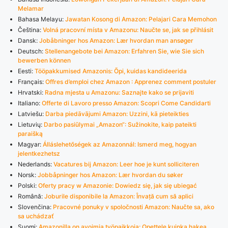
Melamar
Bahasa Melayu:
Jawatan Kosong di Amazon: Pelajari Cara Memohon
Čeština:
Volná pracovní místa v Amazonu: Naučte se, jak se přihlásit
Dansk:
Jobåbninger hos Amazon: Lær hvordan man ansøger
Deutsch:
Stellenangebote bei Amazon: Erfahren Sie, wie Sie sich
bewerben können
Eesti:
Tööpakkumised Amazonis: Õpi, kuidas kandideerida
Français:
Offres d’emploi chez Amazon : Apprenez comment postuler
Hrvatski:
Radna mjesta u Amazonu: Saznajte kako se prijaviti
Italiano:
Offerte di Lavoro presso Amazon: Scopri Come Candidarti
Latviešu:
Darba piedāvājumi Amazon: Uzzini, kā pieteikties
Lietuvių:
Darbo pasiūlymai „Amazon“: Sužinokite, kaip pateikti
paraišką
Magyar:
Álláslehetőségek az Amazonnál: Ismerd meg, hogyan
jelentkezhetsz
Nederlands:
Vacatures bij Amazon: Leer hoe je kunt solliciteren
Norsk:
Jobbåpninger hos Amazon: Lær hvordan du søker
Polski:
Oferty pracy w Amazonie: Dowiedz się, jak się ubiegać
Română:
Joburile disponibile la Amazon: Învață cum să aplici
Slovenčina:
Pracovné ponuky v spoločnosti Amazon: Naučte sa, ako
sa uchádzať
Suomi:
Amazonilla on avoimia työpaikkoja: Opettele kuinka hakea