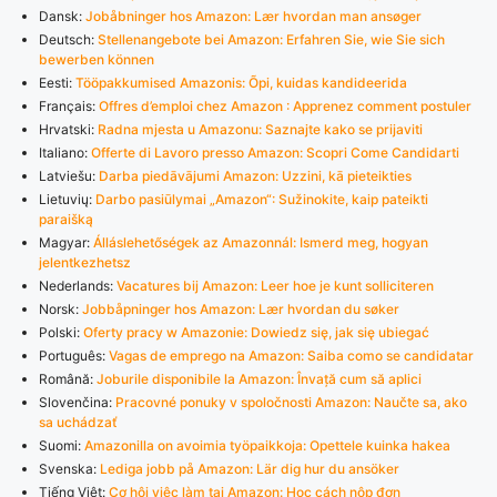
Dansk:
Jobåbninger hos Amazon: Lær hvordan man ansøger
Deutsch:
Stellenangebote bei Amazon: Erfahren Sie, wie Sie sich
bewerben können
Eesti:
Tööpakkumised Amazonis: Õpi, kuidas kandideerida
Français:
Offres d’emploi chez Amazon : Apprenez comment postuler
Hrvatski:
Radna mjesta u Amazonu: Saznajte kako se prijaviti
Italiano:
Offerte di Lavoro presso Amazon: Scopri Come Candidarti
Latviešu:
Darba piedāvājumi Amazon: Uzzini, kā pieteikties
Lietuvių:
Darbo pasiūlymai „Amazon“: Sužinokite, kaip pateikti
paraišką
Magyar:
Álláslehetőségek az Amazonnál: Ismerd meg, hogyan
jelentkezhetsz
Nederlands:
Vacatures bij Amazon: Leer hoe je kunt solliciteren
Norsk:
Jobbåpninger hos Amazon: Lær hvordan du søker
Polski:
Oferty pracy w Amazonie: Dowiedz się, jak się ubiegać
Português:
Vagas de emprego na Amazon: Saiba como se candidatar
Română:
Joburile disponibile la Amazon: Învață cum să aplici
Slovenčina:
Pracovné ponuky v spoločnosti Amazon: Naučte sa, ako
sa uchádzať
Suomi:
Amazonilla on avoimia työpaikkoja: Opettele kuinka hakea
Svenska:
Lediga jobb på Amazon: Lär dig hur du ansöker
Tiếng Việt:
Cơ hội việc làm tại Amazon: Học cách nộp đơn