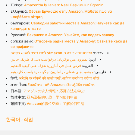
Türkçe:
Amazon’da İş İlanları: Nasıl Başvurulur Öğrenin
Ελληνικά:
Θέσεις Εργασίας στην Amazon: Μάθετε πως να
υποβάλετε αίτηση
български:
Свободни работни места в Amazon: Научете как да
кандидатствате
Русский:
Вакансии в Amazon: Узнайте, как подать заявку
српски језик:
Отворена радна места у Амазону: Сазнајте како да
се пријавите
עברית:
הזדמנויות עבודה ב-Amazon: למדו כיצד להגיש בקשה
اردو:
ایمیزون میں نوکریاں: درخواست دینے کا طریقہ جانیں
العربية:
فرص عمل في أمازون: تعرّف على كيفية التقديم
فارسی:
موقعیت‌های شغلی در آمازون: چگونه درخواست کار دهیم
हिन्दी:
अमेज़ॅन पर नौकरी की खाली जगहें: आवेदन करने का तरीका सीखें
ภาษาไทย:
รับสมัครงานที่ Amazon: เรียนรู้วิธีการสมัคร
日本語:
アマゾンの求人情報：応募方法を学ぶ
简体中文:
亚马逊招聘职位：学习如何申请
繁體中文:
Amazon的職位空缺：了解如何申請
한국어
직업
›