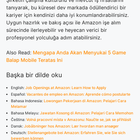
Şirketin çalışma kültürünü ve mevcut iş fırsatlarını
tanıyarak, bu küresel dev markada ödüllendirici bir
kariyer için kendinizi daha iyi konumlandırabilirsiniz.
Uygun hazırlık ve bakış açısı ile Amazon işe alım
sürecinde ilerleyebilir ve heyecan verici bir
profesyonel yolculuğa adım atabilirsiniz.
Also Read:
Mengapa Anda Akan Menyukai 5 Game
Balap Mobile Teratas Ini
Başka bir dilde oku
English:
Job Openings at Amazon: Learn How to Apply
Español:
Vacantes de empleo en Amazon: Aprende cómo postularte
Bahasa Indonesia:
Lowongan Pekerjaan di Amazon: Pelajari Cara
Melamar
Bahasa Melayu:
Jawatan Kosong di Amazon: Pelajari Cara Memohon
Čeština:
Volná pracovní místa v Amazonu: Naučte se, jak se přihlásit
Dansk:
Jobåbninger hos Amazon: Lær hvordan man ansøger
Deutsch:
Stellenangebote bei Amazon: Erfahren Sie, wie Sie sich
bewerben können