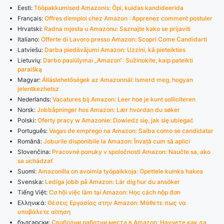
Eesti:
Tööpakkumised Amazonis: Õpi, kuidas kandideerida
Français:
Offres d’emploi chez Amazon : Apprenez comment postuler
Hrvatski:
Radna mjesta u Amazonu: Saznajte kako se prijaviti
Italiano:
Offerte di Lavoro presso Amazon: Scopri Come Candidarti
Latviešu:
Darba piedāvājumi Amazon: Uzzini, kā pieteikties
Lietuvių:
Darbo pasiūlymai „Amazon“: Sužinokite, kaip pateikti
paraišką
Magyar:
Álláslehetőségek az Amazonnál: Ismerd meg, hogyan
jelentkezhetsz
Nederlands:
Vacatures bij Amazon: Leer hoe je kunt solliciteren
Norsk:
Jobbåpninger hos Amazon: Lær hvordan du søker
Polski:
Oferty pracy w Amazonie: Dowiedz się, jak się ubiegać
Português:
Vagas de emprego na Amazon: Saiba como se candidatar
Română:
Joburile disponibile la Amazon: Învață cum să aplici
Slovenčina:
Pracovné ponuky v spoločnosti Amazon: Naučte sa, ako
sa uchádzať
Suomi:
Amazonilla on avoimia työpaikkoja: Opettele kuinka hakea
Svenska:
Lediga jobb på Amazon: Lär dig hur du ansöker
Tiếng Việt:
Cơ hội việc làm tại Amazon: Học cách nộp đơn
Ελληνικά:
Θέσεις Εργασίας στην Amazon: Μάθετε πως να
υποβάλετε αίτηση
български:
Свободни работни места в Amazon: Научете как да