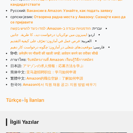
кандидатствате
Русский:
Вакансии в Amazon: Узнайте, как подать заявку
српски језик:
Отворена радна места у Амазону: Сазнајте како да
се пријавите
עברית:
הזדמנויות עבודה ב-Amazon: למדו כיצד להגיש בקשה
اردو:
ایمیزون میں نوکریاں: درخواست دینے کا طریقہ جانیں
العربية:
فرص عمل في أمازون: تعرّف على كيفية التقديم
فارسی:
موقعیت‌های شغلی در آمازون: چگونه درخواست کار دهیم
हिन्दी:
अमेज़ॅन पर नौकरी की खाली जगहें: आवेदन करने का तरीका सीखें
ภาษาไทย:
รับสมัครงานที่ Amazon: เรียนรู้วิธีการสมัคร
日本語:
アマゾンの求人情報：応募方法を学ぶ
简体中文:
亚马逊招聘职位：学习如何申请
繁體中文:
Amazon的職位空缺：了解如何申請
한국어:
Amazon에서 직원 채용 공고: 지원 방법 배우기
Türkçe
İş İlanları
›
İlgili Yazılar