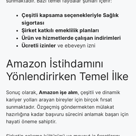
sunmaktadır. Bazı temel faydalar şunları içerir:
Çeşitli kapsama seçenekleriyle
Sağlık
sigortası
Şirket katkılı
emeklilik planları
Ürün ve hizmetlerde çalışan indirimleri
Ücretli izinler
ve ebeveyn izni
Amazon İstihdamını
Yönlendirirken Temel İlke
Sonuç olarak,
Amazon işe alım
, çeşitli ve dinamik
kariyer yolları arayan bireyler için birçok fırsat
sunmaktadır. Özgeçmiş göndermekten mülakat
hazırlığına kadar başvuru sürecini anlamak başarı için
hayati öneme sahiptir.