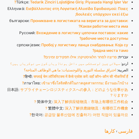
Türkçe:
Tedarik Zinciri Lojistiğine Giriş: Piyasada Hangi İşler Var?
Ελληνικά:
Εισβάλλοντας στη Λογιστική Αλυσίδα Εφοδιασμού: Ποιες
δουλειές υπάρχουν εκεί έξω;
български:
Проникване в логистиката на веригата за доставки:
Какви работни места има?
Русский:
Вхождение в логистику цепочки поставок: какие
рабочие места доступны?
српски језик:
Пробој у логистику ланца снабдевања: Која су
радна места тамо?
עברית:
פריצה לסחר הלוגיסטיקה: אילו תפקידים זמינים?
اردو:
سپلائی چین لوجسٹکس میں داخل ہونا: وہاں کون سی نوکریاں ہیں؟
العربية:
اختراق سلسلة التوريد واللوجستيات: ما هي الوظائف المتاحة؟
हिन्दी:
सप्लाई चेन लॉजिस्टिक्स में कैसे प्रवेश करें: वहाँ कौन-कौन सी नौकरियाँ हैं?
ภาษาไทย:
เข้ามาซึ่งโลจิสติกส์ในภาคอุตสาหกรรม: มีงานอะไรบ้าง?
日本語:
サプライチェーンロジスティクスへの参入：どのような仕事があ
りますか？
简体中文:
深入了解供应链物流：市场上有哪些工作机会？
繁體中文:
深入了解供應鏈物流：有哪些工作機會？
한국어:
공급망 물류산업에 진출하기: 어떤 직업이 있을까요?
فارسی
کارها
›