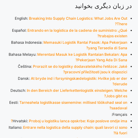
در زبان دیگری بخوانید
English:
Breaking Into Supply Chain Logistics: What Jobs Are Out
There?
Español:
Entrando en la logística de la cadena de suministro: ¿Qué
trabajos existen?
Bahasa Indonesia:
Memasuki Logistik Rantai Pasok: Apa Pekerjaan
yang Tersedia di Sana?
Bahasa Melayu:
Merentasi Masuk ke Logistik Rantaian Bekalan: Apa
Pekerjaan Yang Ada Di Sana?
Čeština:
Prorazit se do logistiky dodavatelského řetězce: Jaké
pracovní příležitosti jsou k dispozici?
Dansk:
At bryde ind i forsyningskædelogistik: Hvilke job er der
derude?
Deutsch:
In den Bereich der Lieferkettenlogistik einsteigen: Welche
Jobs gibt es?
Eesti:
Tarneahela logistikasse sisenemine: millised töökohad seal on
saadaval?
Français:
Hrvatski:
Proboj u logistiku lanca opskrbe: Koje poslove ondje ima?
Italiano:
Entrare nella logistica della supply chain: quali lavori ci sono
là fuori?