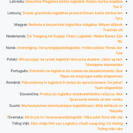
Latviešu:
Ielauzties Piegādes ķēdes loģistikā: Kādas darba iespējas
tur ir?
Lietuvių:
Srauto grandinės logistikos prasiveržimas: kokie darbai ten
yra?
Magyar:
Betörés a beszerzési logisztika világába: Milyen állások
vannak ott?
Nederlands:
De Toegang tot Supply Chain Logistiek: Welke Banen Zijn
Er?
Norsk:
Inntrenging i forsyningskjedelogistikk: Hvilke jobber finnes der
ute?
Polski:
Wkraczając na rynek logistyki łańcucha dostaw: Jakie są tam
dostępne stanowiska?
Português:
Entrando na logística da cadeia de abastecimento: Que
tipos de empregos estão disponíveis?
Română:
Pătrunderea în logistică în lanțul de aprovizionare: Ce joburi
sunt disponibile?
Slovenčina:
Preboj do logistiky dodávateľského reťazca: Aké
pracovné miesta sú tam vonku?
Suomi:
Murtautuminen toimitusketjun logistiikkaan: Mitä tehtäviä on
tarjolla?
Svenska:
Att bryta in i leveranskedjelogistik: Vilka jobb finns där ute?
Tiếng Việt:
Xâm nhập lĩnh vực Logistics chuỗi cung ứng: Có những
công việc nào?