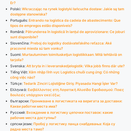
Er?
Polski:
Wkraczając na rynek logistyki łańcucha dostaw: Jakie są tam
dostępne stanowiska?
Português:
Entrando na logística da cadeia de abastecimento: Que
tipos de empregos estão disponíveis?
Română:
Pătrunderea în logistică în lanțul de aprovizionare: Ce joburi
sunt disponibile?
Slovenčina:
Preboj do logistiky dodávateľského reťazca: Aké
pracovné miesta sú tam vonku?
Suomi:
Murtautuminen toimitusketjun logistiikkaan: Mitä tehtäviä on
tarjolla?
Svenska:
Att bryta in i leveranskedjelogistik: Vilka jobb finns där ute?
Tiếng Việt:
Xâm nhập lĩnh vực Logistics chuỗi cung ứng: Có những
công việc nào?
Türkçe:
Tedarik Zinciri Lojistiğine Giriş: Piyasada Hangi İşler Var?
Ελληνικά:
Εισβάλλοντας στη Λογιστική Αλυσίδα Εφοδιασμού: Ποιες
δουλειές υπάρχουν εκεί έξω;
български:
Проникване в логистиката на веригата за доставки:
Какви работни места има?
Русский:
Вхождение в логистику цепочки поставок: какие
рабочие места доступны?
српски језик:
Пробој у логистику ланца снабдевања: Која су
радна места тамо?