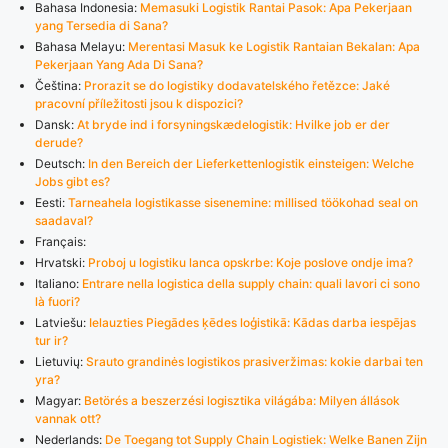
Bahasa Indonesia:
Memasuki Logistik Rantai Pasok: Apa Pekerjaan
yang Tersedia di Sana?
Bahasa Melayu:
Merentasi Masuk ke Logistik Rantaian Bekalan: Apa
Pekerjaan Yang Ada Di Sana?
Čeština:
Prorazit se do logistiky dodavatelského řetězce: Jaké
pracovní příležitosti jsou k dispozici?
Dansk:
At bryde ind i forsyningskædelogistik: Hvilke job er der
derude?
Deutsch:
In den Bereich der Lieferkettenlogistik einsteigen: Welche
Jobs gibt es?
Eesti:
Tarneahela logistikasse sisenemine: millised töökohad seal on
saadaval?
Français:
Hrvatski:
Proboj u logistiku lanca opskrbe: Koje poslove ondje ima?
Italiano:
Entrare nella logistica della supply chain: quali lavori ci sono
là fuori?
Latviešu:
Ielauzties Piegādes ķēdes loģistikā: Kādas darba iespējas
tur ir?
Lietuvių:
Srauto grandinės logistikos prasiveržimas: kokie darbai ten
yra?
Magyar:
Betörés a beszerzési logisztika világába: Milyen állások
vannak ott?
Nederlands:
De Toegang tot Supply Chain Logistiek: Welke Banen Zijn