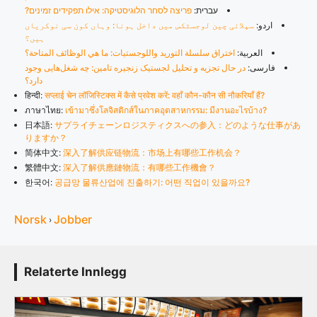
עברית:
פריצה לסחר הלוגיסטיקה: אילו תפקידים זמינים?
اردو:
سپلائی چین لوجسٹکس میں داخل ہونا: وہاں کون سی نوکریاں
ہیں؟
العربية:
اختراق سلسلة التوريد واللوجستيات: ما هي الوظائف المتاحة؟
فارسی:
در حال تجزیه و تحلیل لجستیک زنجیره تامین: چه شغل‌هایی وجود
دارد؟
हिन्दी:
सप्लाई चेन लॉजिस्टिक्स में कैसे प्रवेश करें: वहाँ कौन-कौन सी नौकरियाँ हैं?
ภาษาไทย:
เข้ามาซึ่งโลจิสติกส์ในภาคอุตสาหกรรม: มีงานอะไรบ้าง?
日本語:
サプライチェーンロジスティクスへの参入：どのような仕事があ
りますか？
简体中文:
深入了解供应链物流：市场上有哪些工作机会？
繁體中文:
深入了解供應鏈物流：有哪些工作機會？
한국어:
공급망 물류산업에 진출하기: 어떤 직업이 있을까요?
Norsk
Jobber
›
Relaterte Innlegg