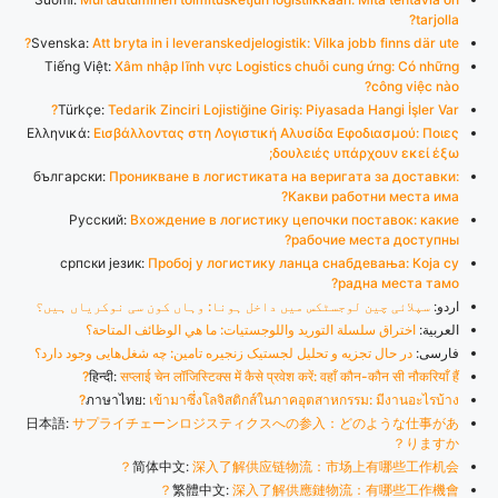
tarjolla?
Svenska:
Att bryta in i leveranskedjelogistik: Vilka jobb finns där ute?
Tiếng Việt:
Xâm nhập lĩnh vực Logistics chuỗi cung ứng: Có những
công việc nào?
Türkçe:
Tedarik Zinciri Lojistiğine Giriş: Piyasada Hangi İşler Var?
Ελληνικά:
Εισβάλλοντας στη Λογιστική Αλυσίδα Εφοδιασμού: Ποιες
δουλειές υπάρχουν εκεί έξω;
български:
Проникване в логистиката на веригата за доставки:
Какви работни места има?
Русский:
Вхождение в логистику цепочки поставок: какие
рабочие места доступны?
српски језик:
Пробој у логистику ланца снабдевања: Која су
радна места тамо?
اردو:
سپلائی چین لوجسٹکس میں داخل ہونا: وہاں کون سی نوکریاں ہیں؟
العربية:
اختراق سلسلة التوريد واللوجستيات: ما هي الوظائف المتاحة؟
فارسی:
در حال تجزیه و تحلیل لجستیک زنجیره تامین: چه شغل‌هایی وجود دارد؟
हिन्दी:
सप्लाई चेन लॉजिस्टिक्स में कैसे प्रवेश करें: वहाँ कौन-कौन सी नौकरियाँ हैं?
ภาษาไทย:
เข้ามาซึ่งโลจิสติกส์ในภาคอุตสาหกรรม: มีงานอะไรบ้าง?
日本語:
サプライチェーンロジスティクスへの参入：どのような仕事があ
りますか？
简体中文:
深入了解供应链物流：市场上有哪些工作机会？
繁體中文:
深入了解供應鏈物流：有哪些工作機會？