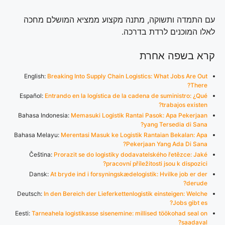
עם התמדה ותשוקה, מתנה מקצוע ממציא המושלם מחכה
לאלו המוכנים לרדת בדרכה.
קרא בשפה אחרת
English:
Breaking Into Supply Chain Logistics: What Jobs Are Out
There?
Español:
Entrando en la logística de la cadena de suministro: ¿Qué
trabajos existen?
Bahasa Indonesia:
Memasuki Logistik Rantai Pasok: Apa Pekerjaan
yang Tersedia di Sana?
Bahasa Melayu:
Merentasi Masuk ke Logistik Rantaian Bekalan: Apa
Pekerjaan Yang Ada Di Sana?
Čeština:
Prorazit se do logistiky dodavatelského řetězce: Jaké
pracovní příležitosti jsou k dispozici?
Dansk:
At bryde ind i forsyningskædelogistik: Hvilke job er der
derude?
Deutsch:
In den Bereich der Lieferkettenlogistik einsteigen: Welche
Jobs gibt es?
Eesti:
Tarneahela logistikasse sisenemine: millised töökohad seal on
saadaval?