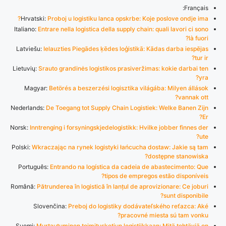
Français:
Hrvatski:
Proboj u logistiku lanca opskrbe: Koje poslove ondje ima?
Italiano:
Entrare nella logistica della supply chain: quali lavori ci sono
là fuori?
Latviešu:
Ielauzties Piegādes ķēdes loģistikā: Kādas darba iespējas
tur ir?
Lietuvių:
Srauto grandinės logistikos prasiveržimas: kokie darbai ten
yra?
Magyar:
Betörés a beszerzési logisztika világába: Milyen állások
vannak ott?
Nederlands:
De Toegang tot Supply Chain Logistiek: Welke Banen Zijn
Er?
Norsk:
Inntrenging i forsyningskjedelogistikk: Hvilke jobber finnes der
ute?
Polski:
Wkraczając na rynek logistyki łańcucha dostaw: Jakie są tam
dostępne stanowiska?
Português:
Entrando na logística da cadeia de abastecimento: Que
tipos de empregos estão disponíveis?
Română:
Pătrunderea în logistică în lanțul de aprovizionare: Ce joburi
sunt disponibile?
Slovenčina:
Preboj do logistiky dodávateľského reťazca: Aké
pracovné miesta sú tam vonku?
Suomi:
Murtautuminen toimitusketjun logistiikkaan: Mitä tehtäviä on