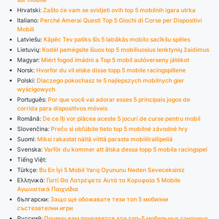
Hrvatski:
Zašto će vam se svidjeti ovih top 5 mobilnih igara utrka
Italiano:
Perché Amerai Questi Top 5 Giochi di Corse per Dispositivi
Mobili
Latviešu:
Kāpēc Tev patiks šīs 5 labākās mobilo sacīkšu spēles
Lietuvių:
Kodėl pamėgsite šiuos top 5 mobiliuosius lenktynių žaidimus
Magyar:
Miért fogod imádni a Top 5 mobil autóverseny játékot
Norsk:
Hvorfor du vil elske disse topp 5 mobile racingspillene
Polski:
Dlaczego pokochasz te 5 najlepszych mobilnych gier
wyścigowych
Português:
Por que você vai adorar esses 5 principais jogos de
corrida para dispositivos móveis
Română:
De ce îți vor plăcea aceste 5 jocuri de curse pentru mobil
Slovenčina:
Prečo si obľúbite tieto top 5 mobilné závodné hry
Suomi:
Miksi rakastat näitä viittä parasta mobiilirallipeliä
Svenska:
Varför du kommer att älska dessa topp 5 mobila racingspel
Tiếng Việt:
Türkçe:
Bu En İyi 5 Mobil Yarış Oyununu Neden Seveceksiniz
Ελληνικά:
Γιατί Θα Λατρέψετε Αυτά τα Κορυφαία 5 Mobile
Αγωνιστικά Παιχνίδια
български:
Защо ще обожавате тези топ 5 мобилни
състезателни игри
Русский:
Почему вам понравятся эти топ-5 мобильных гоночных