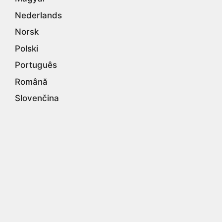
Nederlands
Norsk
Polski
Português
Română
Slovenčina
Suomi
Svenska
Tiếng Việt
Türkçe
Ελληνικά
български
Русский