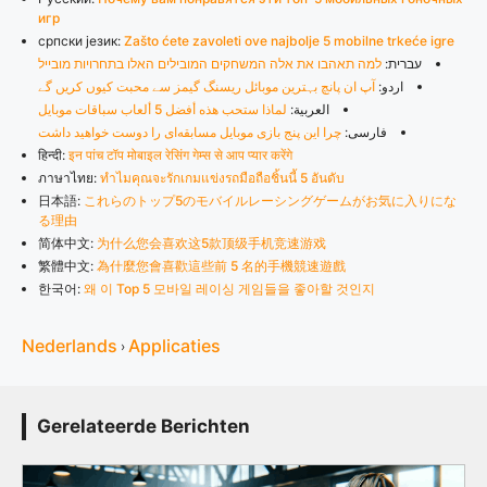
игр
српски језик:
Zašto ćete zavoleti ove najbolje 5 mobilne trkeće igre
למה תאהבו את אלה המשחקים המובילים האלו בתחרויות מובייל
עברית:
آپ ان پانچ بہترین موبائل ریسنگ گیمز سے محبت کیوں کریں گے
اردو:
لماذا ستحب هذه أفضل 5 ألعاب سباقات موبايل
العربية:
چرا این پنج بازی موبایل مسابقه‌ای را دوست خواهید داشت
فارسی:
हिन्दी:
इन पांच टॉप मोबाइल रेसिंग गेम्स से आप प्यार करेंगे
ภาษาไทย:
ทำไมคุณจะรักเกมแข่งรถมือถือชิ้นนี้ 5 อันดับ
日本語:
これらのトップ5のモバイルレーシングゲームがお気に入りにな
る理由
简体中文:
为什么您会喜欢这5款顶级手机竞速游戏
繁體中文:
為什麼您會喜歡這些前 5 名的手機競速遊戲
한국어:
왜 이 Top 5 모바일 레이싱 게임들을 좋아할 것인지
Nederlands
Applicaties
›
Gerelateerde Berichten