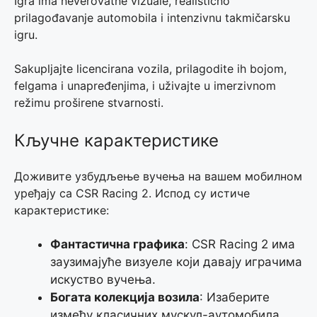
Igra ima neverovatne vizuale, realistično
prilagođavanje automobila i intenzivnu takmičarsku
igru.
Sakupljajte licencirana vozila, prilagodite ih bojom,
felgama i unapređenjima, i uživajte u imerzivnom
režimu proširene stvarnosti.
Кључне карактеристике
Доживите узбудљење вучења на вашем мобилном
уређају са CSR Racing 2. Испод су истиче
карактеристике:
Фантастична графика
: CSR Racing 2 има
заузимајуће визуеле који давају играчима
искуство вучења.
Богата колекција возила
: Изаберите
између класичних мускул-аутомобила,