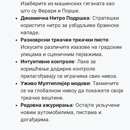
Изаберите из машинских гиганата као
што су Ферари и Порше.
Динамична Нитро Подршка
: Стратешки
користите нитро за узбудљиве брзинске
нападе.
Разноврсни тркачки тркачки писте
:
Искусите различите изазове на градским
улицама и сценичним пејзажима.
Интуитивне контроле
: Лаке за
коришћење додирне контроле
прилагођавају се играчима свих нивоа.
Уживо Мултиплејер модови
: Такмичите
се на глобалном нивоу да покажете своје
тркачке вештине.
Редовна ажурирања
: Остајте укључени
новим аутомобилима, пистама и
догађајима.