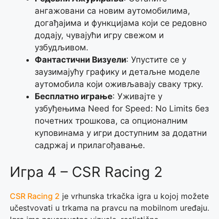
ангажовани са новим аутомобилима,
догађајима и функцијама који се редовно
додају, чувајући игру свежом и
узбудљивом.
Фантастични Визуели
: Упустите се у
заузимајућу графику и детаљне моделе
аутомобила који оживљавају сваку трку.
Бесплатно играње
: Уживајте у
узбуђењима Need for Speed: No Limits без
почетних трошкова, са опционалним
куповинама у игри доступним за додатни
садржај и прилагођавање.
Игра 4 – CSR Racing 2
CSR Racing 2
je vrhunska trkačka igra u kojoj možete
učestvovati u trkama na pravcu na mobilnom uređaju.