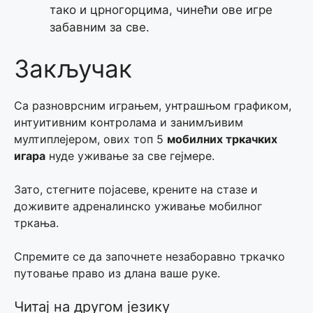
тако и црногорцима, чинећи ове игре
забавним за све.
Закључак
Са разноврсним играњем, унтрашњом графиком,
интуитивним контролама и занимљивим
мултиплејером, ових топ 5
мобилних тркачких
игара
нуде уживање за све гејмере.
Зато, стегните појасеве, крените на стазе и
доживите адреналинско уживање мобилног
тркања.
Спремите се да започнете незаборавно тркачко
путовање право из длана ваше руке.
Читај на другом језику