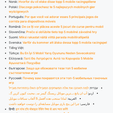
Norsk:
Hvorfor du vil elske disse topp 5 mobile racingspillene
Polski:
Dlaczego pokochasz te 5 najlepszych mobilnych gier
wyścigowych
Português:
Por que você vai adorar esses 5 principais jogos de
corrida para dispositivos móveis
Română:
De ce îți vor plăcea aceste 5 jocuri de curse pentru mobil
Slovenčina:
Prečo si obľúbite tieto top 5 mobilné závodné hry
Suomi:
Miksi rakastat näitä viittä parasta mobiilirallipeliä
Svenska:
Varför du kommer att älska dessa topp 5 mobila racingspel
Tiếng Việt:
Türkçe:
Bu En İyi 5 Mobil Yarış Oyununu Neden Seveceksiniz
Ελληνικά:
Γιατί Θα Λατρέψετε Αυτά τα Κορυφαία 5 Mobile
Αγωνιστικά Παιχνίδια
български:
Защо ще обожавате тези топ 5 мобилни
състезателни игри
Русский:
Почему вам понравятся эти топ-5 мобильных гоночных
игр
עברית:
למה תאהבו את אלה המשחקים המובילים האלו בתחרויות מובייל
اردو:
آپ ان پانچ بہترین موبائل ریسنگ گیمز سے محبت کیوں کریں گے
العربية:
لماذا ستحب هذه أفضل 5 ألعاب سباقات موبايل
فارسی:
چرا این پنج بازی موبایل مسابقه‌ای را دوست خواهید داشت
हिन्दी:
इन पांच टॉप मोबाइल रेसिंग गेम्स से आप प्यार करेंगे