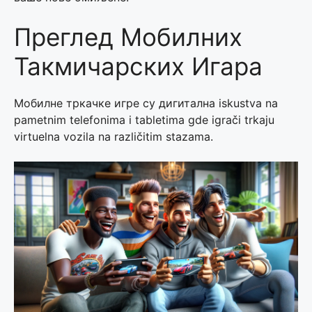
Преглед Мобилних
Такмичарских Игара
Мобилне тркачке игре су дигитална iskustva na
pametnim telefonima i tabletima gde igrači trkaju
virtuelna vozila na različitim stazama.