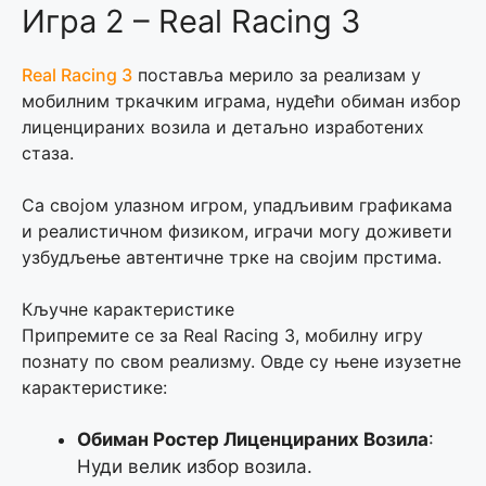
Игра 2 – Real Racing 3
Real Racing 3
поставља мерило за реализам у
мобилним тркачким играма, нудећи обиман избор
лиценцираних возила и детаљно изработених
стаза.
Са својом улазном игром, упадљивим графикама
и реалистичном физиком, играчи могу доживети
узбудљење автентичне трке на својим прстима.
Кључне карактеристике
Припремите се за Real Racing 3, мобилну игру
познату по свом реализму. Овде су њене изузетне
карактеристике:
Обиман Ростер Лиценцираних Возила
:
Нуди велик избор возила.