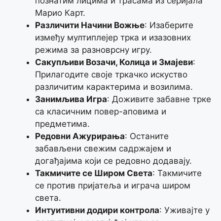
познатим лицима и трасама из серијала
Марио Карт.
Различити Начини Вожње
: Изаберите
између мултиплејер трка и изазовних
режима за разноврсну игру.
Сакупљиви Возачи, Колица и Змајеви
:
Прилагодите своје тркачко искуство
различитим карактерима и возилима.
Занимљива Игра
: Доживите забавне трке
са класичним повер-аповима и
предметима.
Редовни Ажурирања
: Останите
забављени свежим садржајем и
догађајима који се редовно додавају.
Такмичите се Широм Света
: Такмичите
се против пријатеља и играча широм
света.
Интуитивни додири контрола
: Уживајте у