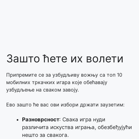
Зашто ћете их волети
Припремите се за узбудљиву вожњу са топ 10
мобилних тркачких игара које обећавају
узбудљење на сваком завоју.
Ево зашто ће вас ови избори држати заузетим:
Разноврсност
: Свака игра нуди
различита искуства играња, обезбеђујући
нешто за свакога.