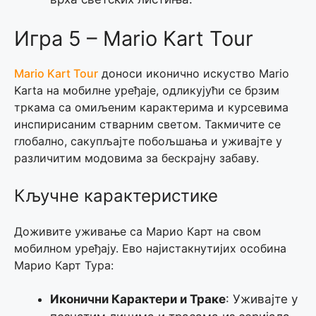
Игра 5 – Mario Kart Tour
Mario Kart Tour
доноси иконично искуство Mario
Karta на мобилне уређаје, одликујући се брзим
тркама са омиљеним карактерима и курсевима
инспирисаним стварним светом. Такмичите се
глобално, сакупљајте побољшања и уживајте у
различитим модовима за бескрајну забаву.
Кључне карактеристике
Доживите уживање са Марио Карт на свом
мобилном уређају. Ево најистакнутијих особина
Марио Карт Тура:
Иконични Карактери и Траке
: Уживајте у