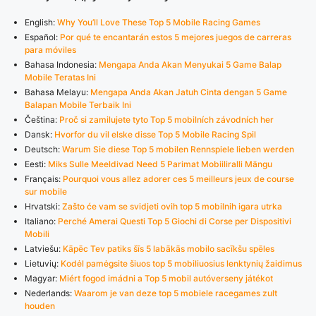
English:
Why You’ll Love These Top 5 Mobile Racing Games
Español:
Por qué te encantarán estos 5 mejores juegos de carreras
para móviles
Bahasa Indonesia:
Mengapa Anda Akan Menyukai 5 Game Balap
Mobile Teratas Ini
Bahasa Melayu:
Mengapa Anda Akan Jatuh Cinta dengan 5 Game
Balapan Mobile Terbaik Ini
Čeština:
Proč si zamilujete tyto Top 5 mobilních závodních her
Dansk:
Hvorfor du vil elske disse Top 5 Mobile Racing Spil
Deutsch:
Warum Sie diese Top 5 mobilen Rennspiele lieben werden
Eesti:
Miks Sulle Meeldivad Need 5 Parimat Mobiiliralli Mängu
Français:
Pourquoi vous allez adorer ces 5 meilleurs jeux de course
sur mobile
Hrvatski:
Zašto će vam se svidjeti ovih top 5 mobilnih igara utrka
Italiano:
Perché Amerai Questi Top 5 Giochi di Corse per Dispositivi
Mobili
Latviešu:
Kāpēc Tev patiks šīs 5 labākās mobilo sacīkšu spēles
Lietuvių:
Kodėl pamėgsite šiuos top 5 mobiliuosius lenktynių žaidimus
Magyar:
Miért fogod imádni a Top 5 mobil autóverseny játékot
Nederlands:
Waarom je van deze top 5 mobiele racegames zult
houden