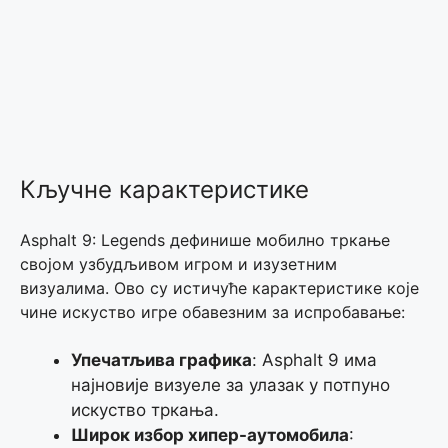
Кључне карактеристике
Asphalt 9: Legends дефинише мобилно тркање
својом узбудљивом игром и изузетним
визуалима. Ово су истичуће карактеристике које
чине искуство игре обавезним за испробавање:
Упечатљива графика
: Asphalt 9 има
најновије визуеле за улазак у потпуно
искуство тркања.
Широк избор хипер-аутомобила
: