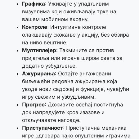
Графика
: Уживајте у упадљивим
визуелима који оживљавају трке на
вашем мобилном екрану.
Контроле
: Интуитивне контроле
олакшавају скокање у акцију, без обзира
на ниво вештине.
Мултиплејер
: Такмичите се против
пријатеља или играча широм света за
додатно узбудљење.
Ажурирања
: Остајте ангажовани
биљежећи редовна ажурирања која
уводе нови садржај и функције, чувајући
игру свежим и узбудљивим.
Прогрес
: Доживите осећај постигнућа
док напредујете кроз изазове и
откључавате награде.
Приступачност
: Приступачна механика
игре одговара како опуштеним играчима