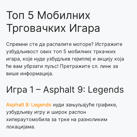
Топ 5 Мобилних
Трговачких Игара
Спремни сте да распалите моторе? Истражите
узбудљивост ових топ 5 мобилних тркачких
игара, које нуде узбудљив гејмплеј и акцију која
ће вам убрзати пуљс! Претражите сл. линк за
више информација.
Игра 1 – Asphalt 9: Legends
Asphalt 9: Legends
нуди зањуљајуће графике,
узбудљиву игру и широк распон
хипераутомобила за трке на разноликим
локацијама.