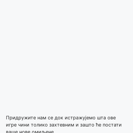
Придружите нам се док истражујемо шта ове
игре чини толико захтевним и зашто ће постати
ваше нове омиљене.