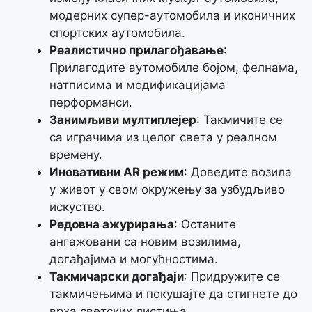
модерних супер-аутомобила и иконичних
спортских аутомобила.
Реалистично прилагођавање
:
Прилагодите аутомобиле бојом, фелнама,
натписима и модификацијама
перформанси.
Занимљиви мултиплејер
: Такмичите се
са играчима из целог света у реалном
времену.
Иновативни AR режим
: Доведите возила
у живот у свом окружењу за узбудљиво
искуство.
Редовна ажурирања
: Останите
ангажовани са новим возилима,
догађајима и могућностима.
Такмичарски догађаји
: Придружите се
такмичењима и покушајте да стигнете до
врха светских листиња.