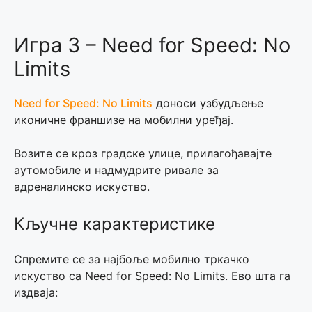
Игра 3 – Need for Speed: No
Limits
Need for Speed: No Limits
доноси узбудљење
иконичне франшизе на мобилни уређај.
Возите се кроз градске улице, прилагођавајте
аутомобиле и надмудрите ривале за
адреналинско искуство.
Кључне карактеристике
Спремите се за најбоље мобилно тркачко
искуство са Need for Speed: No Limits. Ево шта га
издваја: