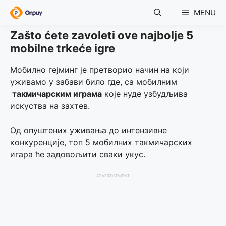
Skip
MENU
to
content
Zašto ćete zavoleti ove najbolje 5
mobilne trkeće igre
Мобилно гејминг је претворио начин на који
уживамо у забави било где, са мобилним
такмичарским играма
које нуде узбудљива
искуства на захтев.
Од опуштених уживања до интензивне
конкуренције, топ 5 мобилних такмичарских
игара ће задовољити сваки укус.
ADVERTISEMENT