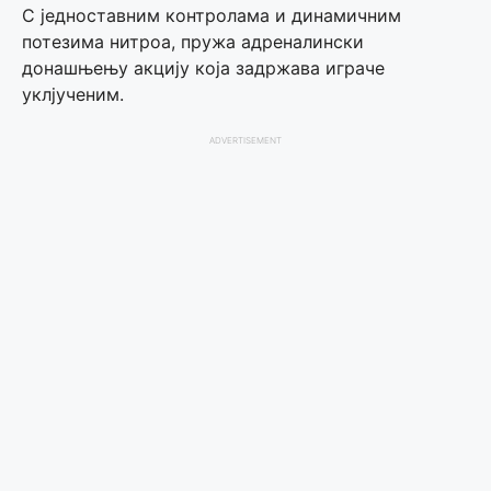
С једноставним контролама и динамичним
потезима нитроа, пружа адреналински
донашњењу акцију која задржава играче
уклјученим.
ADVERTISEMENT