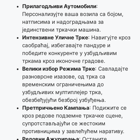
Прилагодљиви Аутомобили
:
Персонализујте ваша возила са бојом,
натписима и надоградњама за
јединствени тркачки машина.
Интензивне Уличне Трке
: Навигујте кроз
саобраћај, избегавајте пандуре и
победите конкуренте у узбудљивим
тркама кроз иконочне градове.
Велики избор Режима Трке
: Савладајте
разноврсне изазове, од трка са
временским ограничењима до
узбудљивих мултиплејер трка,
обезбеђујући безброј узбуђења.
Претпричњено Кампања
: Подижите се
кроз редове подземне тркачке сцене,
супротстављајући се жестоким
противницима у завлећућем наративу.
Редовни Ажурирања
: Останите