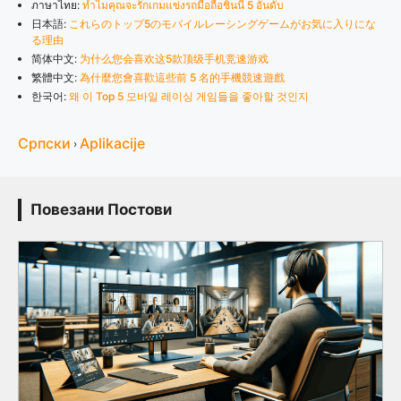
ภาษาไทย:
ทำไมคุณจะรักเกมแข่งรถมือถือชิ้นนี้ 5 อันดับ
日本語:
これらのトップ5のモバイルレーシングゲームがお気に入りにな
る理由
简体中文:
为什么您会喜欢这5款顶级手机竞速游戏
繁體中文:
為什麼您會喜歡這些前 5 名的手機競速遊戲
한국어:
왜 이 Top 5 모바일 레이싱 게임들을 좋아할 것인지
Српски
Aplikacije
›
Повезани Постови