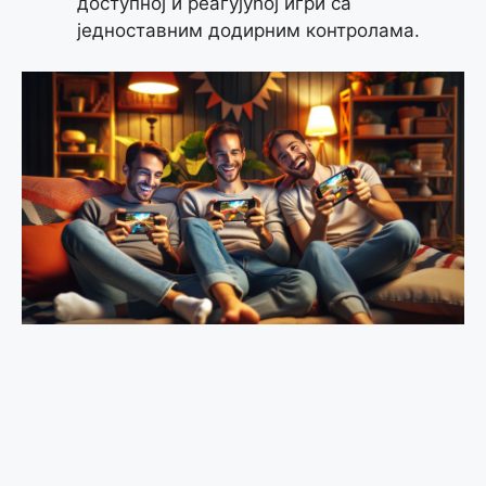
доступној и реагујућој игри са
једноставним додирним контролама.