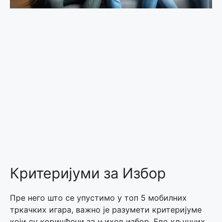
Критеријуми за Избор
Пре него што се упустимо у топ 5 мобилних
тркачких игара, важно је разумети критеријуме
који су коришћени за њихов избор. Ево кључних