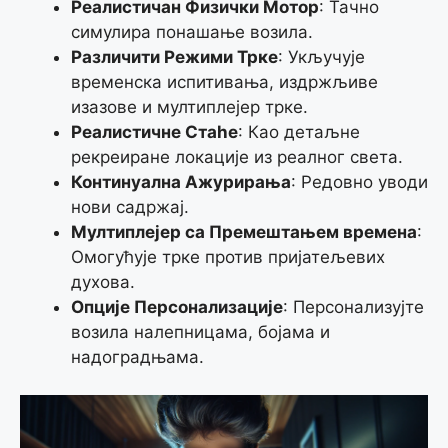
Реалистичан Физички Мотор
: Тачно
симулира понашање возила.
Различити Режими Трке
: Укључује
временска испитивања, издржљиве
изазове и мултиплејер трке.
Реалистичне Стаһе
: Као детаљне
рекреиране локације из реалног света.
Континуална Ажурирања
: Редовно уводи
нови садржај.
Мултиплејер са Премештањем времена
:
Омогућује трке против пријатељевих
духова.
Опције Персонализације
: Персонализујте
возила налепницама, бојама и
надоградњама.