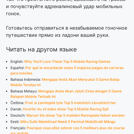
и почувствуйте адреналиновый удар мобильных
гонок.
Готовьтесь отправиться в незабываемое гоночное
путешествие прямо из ладони вашей руки.
Читать на другом языке
English:
Why You’ll Love These Top 5 Mobile Racing Games
Español:
Por qué te encantarán estos 5 mejores juegos de carreras
para móviles
Bahasa Indonesia:
Mengapa Anda Akan Menyukai 5 Game Balap
Mobile Teratas Ini
Bahasa Melayu:
Mengapa Anda Akan Jatuh Cinta dengan 5 Game
Balapan Mobile Terbaik Ini
Čeština:
Proč si zamilujete tyto Top 5 mobilních závodních her
Dansk:
Hvorfor du vil elske disse Top 5 Mobile Racing Spil
Deutsch:
Warum Sie diese Top 5 mobilen Rennspiele lieben werden
Eesti:
Miks Sulle Meeldivad Need 5 Parimat Mobiiliralli Mängu
Français:
Pourquoi vous allez adorer ces 5 meilleurs jeux de course
sur mobile