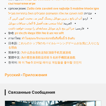
състезателни игри
српски језик:
Zašto ćete zavoleti ove najbolje 5 mobilne trkeće igre
עברית:
למה תאהבו את אלה המשחקים המובילים האלו בתחרויות מובייל
اردو:
آپ ان پانچ بہترین موبائل ریسنگ گیمز سے محبت کیوں کریں گے
العربية:
لماذا ستحب هذه أفضل 5 ألعاب سباقات موبايل
فارسی:
چرا این پنج بازی موبایل مسابقه‌ای را دوست خواهید داشت
हिन्दी:
इन पांच टॉप मोबाइल रेसिंग गेम्स से आप प्यार करेंगे
ภาษาไทย:
ทำไมคุณจะรักเกมแข่งรถมือถือชิ้นนี้ 5 อันดับ
日本語:
これらのトップ5のモバイルレーシングゲームがお気に入りにな
る理由
简体中文:
为什么您会喜欢这5款顶级手机竞速游戏
繁體中文:
為什麼您會喜歡這些前 5 名的手機競速遊戲
한국어:
왜 이 Top 5 모바일 레이싱 게임들을 좋아할 것인지
Русский
Приложения
›
Связанные Сообщения