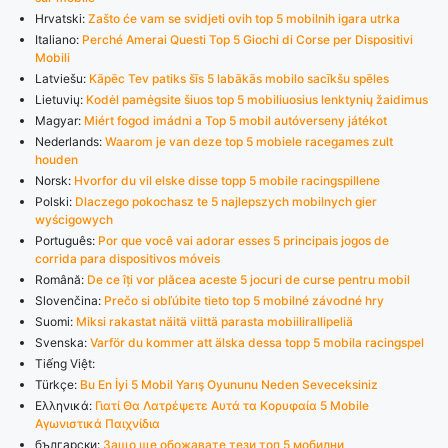
Hrvatski:
Zašto će vam se svidjeti ovih top 5 mobilnih igara utrka
Italiano:
Perché Amerai Questi Top 5 Giochi di Corse per Dispositivi
Mobili
Latviešu:
Kāpēc Tev patiks šīs 5 labākās mobilo sacīkšu spēles
Lietuvių:
Kodėl pamėgsite šiuos top 5 mobiliuosius lenktynių žaidimus
Magyar:
Miért fogod imádni a Top 5 mobil autóverseny játékot
Nederlands:
Waarom je van deze top 5 mobiele racegames zult
houden
Norsk:
Hvorfor du vil elske disse topp 5 mobile racingspillene
Polski:
Dlaczego pokochasz te 5 najlepszych mobilnych gier
wyścigowych
Português:
Por que você vai adorar esses 5 principais jogos de
corrida para dispositivos móveis
Română:
De ce îți vor plăcea aceste 5 jocuri de curse pentru mobil
Slovenčina:
Prečo si obľúbite tieto top 5 mobilné závodné hry
Suomi:
Miksi rakastat näitä viittä parasta mobiilirallipeliä
Svenska:
Varför du kommer att älska dessa topp 5 mobila racingspel
Tiếng Việt:
Türkçe:
Bu En İyi 5 Mobil Yarış Oyununu Neden Seveceksiniz
Ελληνικά:
Γιατί Θα Λατρέψετε Αυτά τα Κορυφαία 5 Mobile
Αγωνιστικά Παιχνίδια
български:
Защо ще обожавате тези топ 5 мобилни