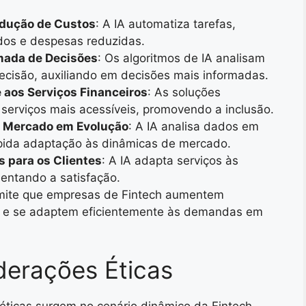
edução de Custos
: A IA automatiza tarefas,
dos e despesas reduzidas.
mada de Decisões
: Os algoritmos de IA analisam
cisão, auxiliando em decisões mais informadas.
 aos Serviços Financeiros
: As soluções
 serviços mais acessíveis, promovendo a inclusão.
 Mercado em Evolução
: A IA analisa dados em
rápida adaptação às dinâmicas de mercado.
s para os Clientes
: A IA adapta serviços às
mentando a satisfação.
rmite que empresas de Fintech aumentem
 e se adaptem eficientemente às demandas em
derações Éticas
éticas surgem no cenário dinâmico da Fintech