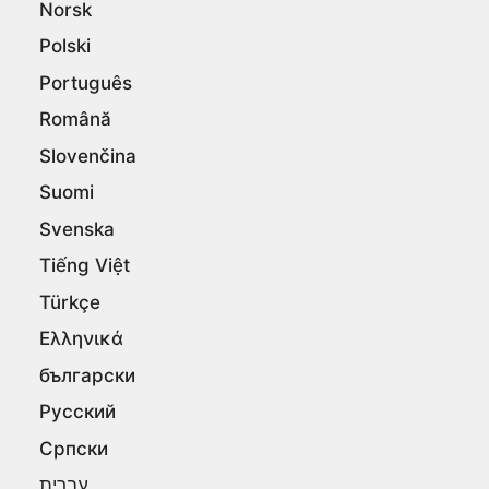
Norsk
Polski
Português
Română
Slovenčina
Suomi
Svenska
Tiếng Việt
Türkçe
Ελληνικά
български
Русский
Српски
עברית