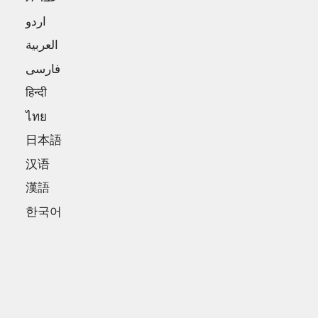
اردو
العربية
فارسی
हिन्दी
ไทย
日本語
汉语
漢語
한국어