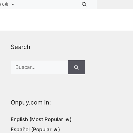
s 🌐
Search
Search
for:
Onpuy.com in:
English (Most Popular 🔥)
Español (Popular 🔥)