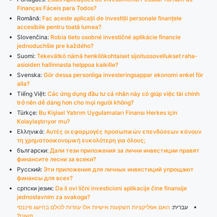
Finanças Fáceis para Todos?
Română:
Fac aceste aplicații de investiții personale finanțele
accesibile pentru toată lumea?
Slovenčina:
Robia tieto osobné investičné aplikácie financie
jednoduchšie pre každého?
Suomi:
Tekevätkö nämä henkilökohtaiset sijoitussovellukset raha-
asioiden hallinnasta helppoa kaikille?
Svenska:
Gör dessa personliga investeringsappar ekonomi enkel för
alla?
Tiếng Việt:
Các ứng dụng đầu tư cá nhân này có giúp việc tài chính
trở nên dễ dàng hơn cho mọi người không?
Türkçe:
Bu Kişisel Yatırım Uygulamaları Finansı Herkes için
Kolaylaştırıyor mu?
Ελληνικά:
Αυτές οι εφαρμογές προσωπικών επενδύσεων κάνουν
τη χρηματοοικονομική ευκολότερη για όλους;
български:
Дали тези приложения за лични инвестиции правят
финансите лесни за всеки?
Русский:
Эти приложения для личных инвестиций упрощают
финансы для всех?
српски језик:
Da li ovi lični investicioni aplikacije čine finansije
jednostavnim za svakoga?
עברית:
האם אפליקציות השקעות אישיות אלו עוזרות לכולם בהישג פיננסי
פשוט?