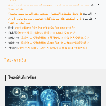
اردو:
کیا یہ شخصی سرمایہ کاری ایپس سب کے لیے سرمایہ کاری آسان
بناتے ہیں؟
العربية:
هل تجعل تطبيقات الاستثمار الشخصي هذه المالية سهلة للجميع؟
فارسی:
آیا این اپلیکیشن‌های سرمایه‌گذاری شخصی، مدیریت مالی را برای
همه آسان می‌کنند؟
हिन्दी:
क्या ये व्यक्तिगत निवेश ऐप्स सभी के लिए वित्त सहज बनाते हैं?
日本語:
誰でも簡単に財務を管理できる個人投資アプリ
简体中文:
这些个人投资应用程序是否使财务对每个人变得轻松？
繁體中文:
這些個人投資應用程式真的讓任何人都能輕鬆理財嗎？
한국어:
개인 투자 앱들이 모든 사람에게 금융을 쉽게 만들까요?
ไทย
การเงิน
›
โพสต์ที่เกี่ยวข้อง