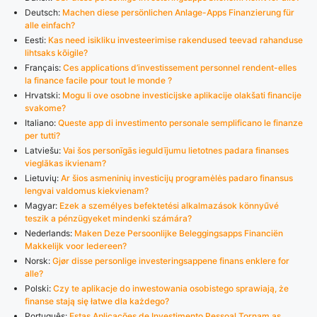
Deutsch:
Machen diese persönlichen Anlage-Apps Finanzierung für
alle einfach?
Eesti:
Kas need isikliku investeerimise rakendused teevad rahanduse
lihtsaks kõigile?
Français:
Ces applications d’investissement personnel rendent-elles
la finance facile pour tout le monde ?
Hrvatski:
Mogu li ove osobne investicijske aplikacije olakšati financije
svakome?
Italiano:
Queste app di investimento personale semplificano le finanze
per tutti?
Latviešu:
Vai šos personīgās ieguldījumu lietotnes padara finanses
vieglākas ikvienam?
Lietuvių:
Ar šios asmeninių investicijų programėlės padaro finansus
lengvai valdomus kiekvienam?
Magyar:
Ezek a személyes befektetési alkalmazások könnyűvé
teszik a pénzügyeket mindenki számára?
Nederlands:
Maken Deze Persoonlijke Beleggingsapps Financiën
Makkelijk voor Iedereen?
Norsk:
Gjør disse personlige investeringsappene finans enklere for
alle?
Polski:
Czy te aplikacje do inwestowania osobistego sprawiają, że
finanse stają się łatwe dla każdego?
Português:
Estas Aplicações de Investimento Pessoal Tornam as