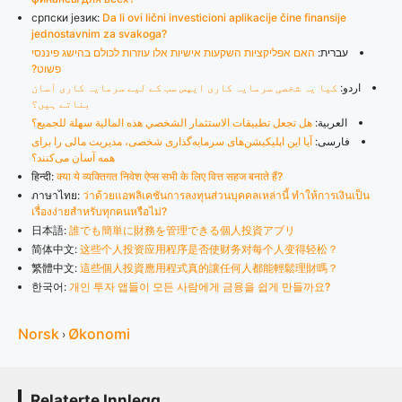
српски језик:
Da li ovi lični investicioni aplikacije čine finansije
jednostavnim za svakoga?
עברית:
האם אפליקציות השקעות אישיות אלו עוזרות לכולם בהישג פיננסי
פשוט?
اردو:
کیا یہ شخصی سرمایہ کاری ایپس سب کے لیے سرمایہ کاری آسان
بناتے ہیں؟
العربية:
هل تجعل تطبيقات الاستثمار الشخصي هذه المالية سهلة للجميع؟
فارسی:
آیا این اپلیکیشن‌های سرمایه‌گذاری شخصی، مدیریت مالی را برای
همه آسان می‌کنند؟
हिन्दी:
क्या ये व्यक्तिगत निवेश ऐप्स सभी के लिए वित्त सहज बनाते हैं?
ภาษาไทย:
ว่าด้วยแอพลิเคชันการลงทุนส่วนบุคคลเหล่านี้ ทำให้การเงินเป็น
เรื่องง่ายสำหรับทุกคนหรือไม่?
日本語:
誰でも簡単に財務を管理できる個人投資アプリ
简体中文:
这些个人投资应用程序是否使财务对每个人变得轻松？
繁體中文:
這些個人投資應用程式真的讓任何人都能輕鬆理財嗎？
한국어:
개인 투자 앱들이 모든 사람에게 금융을 쉽게 만들까요?
Norsk
Økonomi
›
Relaterte Innlegg