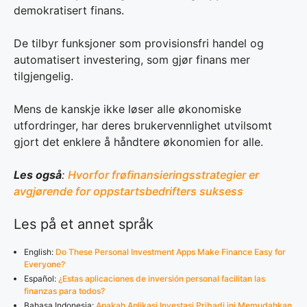
demokratisert finans.
De tilbyr funksjoner som provisionsfri handel og
automatisert investering, som gjør finans mer
tilgjengelig.
Mens de kanskje ikke løser alle økonomiske
utfordringer, har deres brukervennlighet utvilsomt
gjort det enklere å håndtere økonomien for alle.
Les også
:
Hvorfor frøfinansieringsstrategier er
avgjørende for oppstartsbedrifters suksess
Les på et annet språk
English:
Do These Personal Investment Apps Make Finance Easy for
Everyone?
Español:
¿Estas aplicaciones de inversión personal facilitan las
finanzas para todos?
Bahasa Indonesia:
Apakah Aplikasi Investasi Pribadi ini Memudahkan