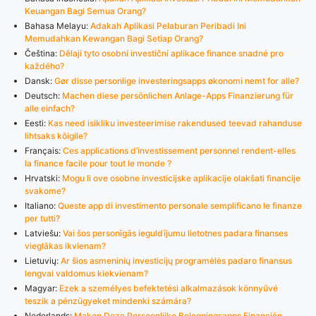
Keuangan Bagi Semua Orang?
Bahasa Melayu:
Adakah Aplikasi Pelaburan Peribadi Ini
Memudahkan Kewangan Bagi Setiap Orang?
Čeština:
Dělají tyto osobní investiční aplikace finance snadné pro
každého?
Dansk:
Gør disse personlige investeringsapps økonomi nemt for alle?
Deutsch:
Machen diese persönlichen Anlage-Apps Finanzierung für
alle einfach?
Eesti:
Kas need isikliku investeerimise rakendused teevad rahanduse
lihtsaks kõigile?
Français:
Ces applications d’investissement personnel rendent-elles
la finance facile pour tout le monde ?
Hrvatski:
Mogu li ove osobne investicijske aplikacije olakšati financije
svakome?
Italiano:
Queste app di investimento personale semplificano le finanze
per tutti?
Latviešu:
Vai šos personīgās ieguldījumu lietotnes padara finanses
vieglākas ikvienam?
Lietuvių:
Ar šios asmeninių investicijų programėlės padaro finansus
lengvai valdomus kiekvienam?
Magyar:
Ezek a személyes befektetési alkalmazások könnyűvé
teszik a pénzügyeket mindenki számára?
Nederlands:
Maken Deze Persoonlijke Beleggingsapps Financiën