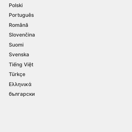
Polski
Português
Română
Slovenčina
Suomi
Svenska
Tiếng Việt
Türkçe
Ελληνικά
български
Русский
Српски
עברית