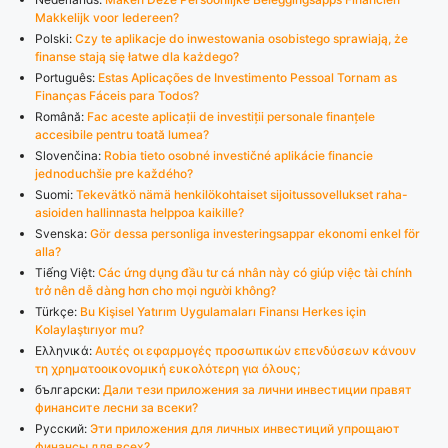
Makkelijk voor Iedereen?
Polski:
Czy te aplikacje do inwestowania osobistego sprawiają, że
finanse stają się łatwe dla każdego?
Português:
Estas Aplicações de Investimento Pessoal Tornam as
Finanças Fáceis para Todos?
Română:
Fac aceste aplicații de investiții personale finanțele
accesibile pentru toată lumea?
Slovenčina:
Robia tieto osobné investičné aplikácie financie
jednoduchšie pre každého?
Suomi:
Tekevätkö nämä henkilökohtaiset sijoitussovellukset raha-
asioiden hallinnasta helppoa kaikille?
Svenska:
Gör dessa personliga investeringsappar ekonomi enkel för
alla?
Tiếng Việt:
Các ứng dụng đầu tư cá nhân này có giúp việc tài chính
trở nên dễ dàng hơn cho mọi người không?
Türkçe:
Bu Kişisel Yatırım Uygulamaları Finansı Herkes için
Kolaylaştırıyor mu?
Ελληνικά:
Αυτές οι εφαρμογές προσωπικών επενδύσεων κάνουν
τη χρηματοοικονομική ευκολότερη για όλους;
български:
Дали тези приложения за лични инвестиции правят
финансите лесни за всеки?
Русский:
Эти приложения для личных инвестиций упрощают
финансы для всех?