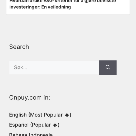
Hvordan bruke ESG-kriterier for å gjøre bevisste
investeringer: En veiledning
Search
Search
for:
Onpuy.com in:
English (Most Popular 🔥)
Español (Popular 🔥)
Bahasa Indonesia