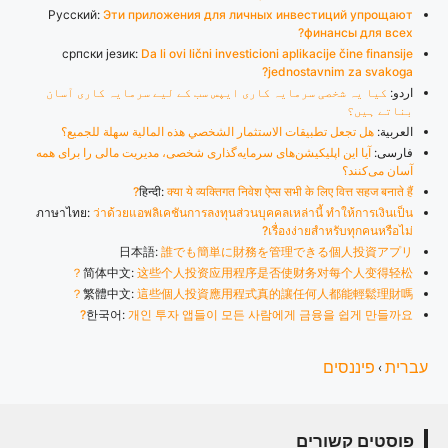
Русский:
Эти приложения для личных инвестиций упрощают
финансы для всех?
српски језик:
Da li ovi lični investicioni aplikacije čine finansije
jednostavnim za svakoga?
اردو:
کیا یہ شخصی سرمایہ کاری ایپس سب کے لیے سرمایہ کاری آسان
بناتے ہیں؟
العربية:
هل تجعل تطبيقات الاستثمار الشخصي هذه المالية سهلة للجميع؟
فارسی:
آیا این اپلیکیشن‌های سرمایه‌گذاری شخصی، مدیریت مالی را برای همه
آسان می‌کنند؟
हिन्दी:
क्या ये व्यक्तिगत निवेश ऐप्स सभी के लिए वित्त सहज बनाते हैं?
ภาษาไทย:
ว่าด้วยแอพลิเคชันการลงทุนส่วนบุคคลเหล่านี้ ทำให้การเงินเป็น
เรื่องง่ายสำหรับทุกคนหรือไม่?
日本語:
誰でも簡単に財務を管理できる個人投資アプリ
简体中文:
这些个人投资应用程序是否使财务对每个人变得轻松？
繁體中文:
這些個人投資應用程式真的讓任何人都能輕鬆理財嗎？
한국어:
개인 투자 앱들이 모든 사람에게 금융을 쉽게 만들까요?
עברית
פיננסים
›
פוסטים קשורים