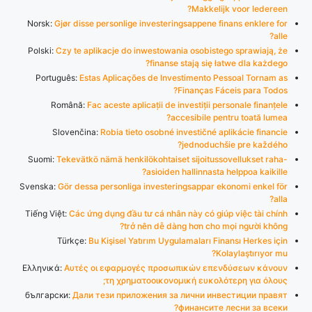
Makkelijk voor Iedereen?
Norsk:
Gjør disse personlige investeringsappene finans enklere for
alle?
Polski:
Czy te aplikacje do inwestowania osobistego sprawiają, że
finanse stają się łatwe dla każdego?
Português:
Estas Aplicações de Investimento Pessoal Tornam as
Finanças Fáceis para Todos?
Română:
Fac aceste aplicații de investiții personale finanțele
accesibile pentru toată lumea?
Slovenčina:
Robia tieto osobné investičné aplikácie financie
jednoduchšie pre každého?
Suomi:
Tekevätkö nämä henkilökohtaiset sijoitussovellukset raha-
asioiden hallinnasta helppoa kaikille?
Svenska:
Gör dessa personliga investeringsappar ekonomi enkel för
alla?
Tiếng Việt:
Các ứng dụng đầu tư cá nhân này có giúp việc tài chính
trở nên dễ dàng hơn cho mọi người không?
Türkçe:
Bu Kişisel Yatırım Uygulamaları Finansı Herkes için
Kolaylaştırıyor mu?
Ελληνικά:
Αυτές οι εφαρμογές προσωπικών επενδύσεων κάνουν
τη χρηματοοικονομική ευκολότερη για όλους;
български:
Дали тези приложения за лични инвестиции правят
финансите лесни за всеки?