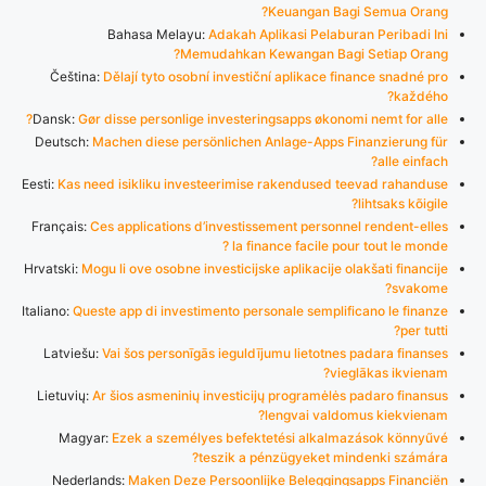
Keuangan Bagi Semua Orang?
Bahasa Melayu:
Adakah Aplikasi Pelaburan Peribadi Ini
Memudahkan Kewangan Bagi Setiap Orang?
Čeština:
Dělají tyto osobní investiční aplikace finance snadné pro
každého?
Dansk:
Gør disse personlige investeringsapps økonomi nemt for alle?
Deutsch:
Machen diese persönlichen Anlage-Apps Finanzierung für
alle einfach?
Eesti:
Kas need isikliku investeerimise rakendused teevad rahanduse
lihtsaks kõigile?
Français:
Ces applications d’investissement personnel rendent-elles
la finance facile pour tout le monde ?
Hrvatski:
Mogu li ove osobne investicijske aplikacije olakšati financije
svakome?
Italiano:
Queste app di investimento personale semplificano le finanze
per tutti?
Latviešu:
Vai šos personīgās ieguldījumu lietotnes padara finanses
vieglākas ikvienam?
Lietuvių:
Ar šios asmeninių investicijų programėlės padaro finansus
lengvai valdomus kiekvienam?
Magyar:
Ezek a személyes befektetési alkalmazások könnyűvé
teszik a pénzügyeket mindenki számára?
Nederlands:
Maken Deze Persoonlijke Beleggingsapps Financiën