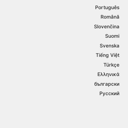
Português
Română
Slovenčina
Suomi
Svenska
Tiếng Việt
Türkçe
Ελληνικά
български
Русский
Српски
עברית
اردو