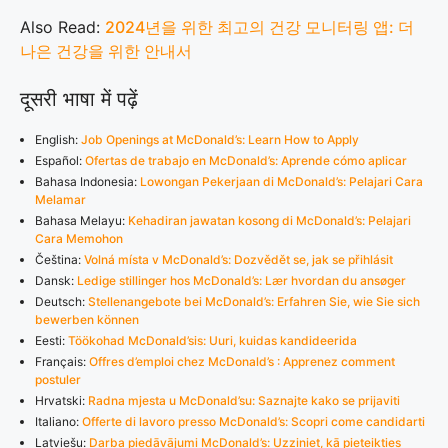
Also Read:
2024년을 위한 최고의 건강 모니터링 앱: 더
나은 건강을 위한 안내서
दूसरी भाषा में पढ़ें
English:
Job Openings at McDonald’s: Learn How to Apply
Español:
Ofertas de trabajo en McDonald’s: Aprende cómo aplicar
Bahasa Indonesia:
Lowongan Pekerjaan di McDonald’s: Pelajari Cara
Melamar
Bahasa Melayu:
Kehadiran jawatan kosong di McDonald’s: Pelajari
Cara Memohon
Čeština:
Volná místa v McDonald’s: Dozvědět se, jak se přihlásit
Dansk:
Ledige stillinger hos McDonald’s: Lær hvordan du ansøger
Deutsch:
Stellenangebote bei McDonald’s: Erfahren Sie, wie Sie sich
bewerben können
Eesti:
Töökohad McDonald’sis: Uuri, kuidas kandideerida
Français:
Offres d’emploi chez McDonald’s : Apprenez comment
postuler
Hrvatski:
Radna mjesta u McDonald’su: Saznajte kako se prijaviti
Italiano:
Offerte di lavoro presso McDonald’s: Scopri come candidarti
Latviešu:
Darba piedāvājumi McDonald’s: Uzziniet, kā pieteikties