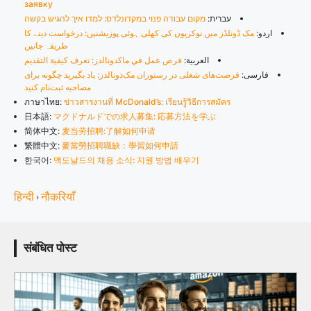
заявку
עברית:
מקום עבודה פנוי במקדונלדס: למדו איך להגיש בקשה
اردو:
مک ڈونلڈز میں نوکریوں کی کھلی ہوئی پوزیشنیں: درخواست دینے کا
طریقہ جانیں
العربية:
فرص عمل في ماكدونالدز: تعرف كيفية التقديم
فارسی:
فرصت‌های شغلی در رستوران مک‌دونالدز: یاد بگیرید چگونه برای
مصاحبه ثبت‌نام کنید
ภาษาไทย:
ข่าวสารงานที่ McDonald’s: เรียนรู้วิธีการสมัคร
日本語:
マクドナルドでの求人募集: 応募方法を学ぶ
简体中文:
麦当劳招聘:了解如何申请
繁體中文:
麥當勞招聘職缺：學習如何申請
한국어:
맥도날드의 채용 소식: 지원 방법 배우기
हिन्दी
नौकरियाँ
›
संबंधित पोस्ट