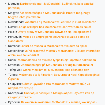
Lietuvių:
Darbo skelbimai „McDonald’s“: Sužinokite, kaip pateikti
paraišką
Magyar:
Álláslehetőségek a McDonald’snál: Ismerd meg, hogy
hogyan lehet jelentkezni
Nederlands:
Vacatures bij McDonald’s: Leer hoe je kunt solliciteren
Norsk:
Ledige stillinger hos McDonald’s: Lær hvordan du søker
Polski:
Oferty pracy w McDonald’s: Dowiedz się, jak aplikować
Português:
Vagas de Emprego no McDonald’s: Saiba como se
Candidatar
Română:
Locuri de muncă la McDonald’s: Află cum să aplici
Slovenčina:
Voľné pracovné miesta v McDonald’s: Získajte informácie
o tom, ako sa uchádzať
Suomi:
McDonald’silla on avoinna työpaikkoja: Opettele hakemaan
Svenska:
Jobböppningar på McDonald’s: Lär dig hur du ansöker
Tiếng Việt:
Cơ hội việc làm tại McDonald’s: Học cách nộp đơn
Türkçe:
McDonald’s’ta İş Fırsatları: Başvurmayı Nasıl Yapabileceğinizi
Öğrenin
Ελληνικά:
Θέσεις Εργασίας στα McDonald’s: Μάθετε πώς να
υποβάλετε αίτηση
български:
Свободни позиции в Макдоналдс: Научете как да
кандидатствате
Русский:
Вакансии в компании McDonald’s: Узнайте, как подать