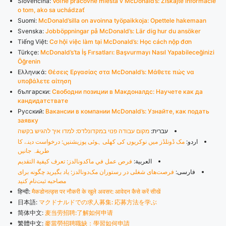
Slovenčina:
Voľné pracovné miesta v McDonald’s: Získajte informácie
o tom, ako sa uchádzať
Suomi:
McDonald’silla on avoinna työpaikkoja: Opettele hakemaan
Svenska:
Jobböppningar på McDonald’s: Lär dig hur du ansöker
Tiếng Việt:
Cơ hội việc làm tại McDonald’s: Học cách nộp đơn
Türkçe:
McDonald’s’ta İş Fırsatları: Başvurmayı Nasıl Yapabileceğinizi
Öğrenin
Ελληνικά:
Θέσεις Εργασίας στα McDonald’s: Μάθετε πώς να
υποβάλετε αίτηση
български:
Свободни позиции в Макдоналдс: Научете как да
кандидатствате
Русский:
Вакансии в компании McDonald’s: Узнайте, как подать
заявку
עברית:
מקום עבודה פנוי במקדונלדס: למדו איך להגיש בקשה
اردو:
مک ڈونلڈز میں نوکریوں کی کھلی ہوئی پوزیشنیں: درخواست دینے کا
طریقہ جانیں
العربية:
فرص عمل في ماكدونالدز: تعرف كيفية التقديم
فارسی:
فرصت‌های شغلی در رستوران مک‌دونالدز: یاد بگیرید چگونه برای
مصاحبه ثبت‌نام کنید
हिन्दी:
मैकडोनल्ड्स पर नौकरी के खुले अवसर: आवेदन कैसे करें सीखें
日本語:
マクドナルドでの求人募集: 応募方法を学ぶ
简体中文:
麦当劳招聘:了解如何申请
繁體中文:
麥當勞招聘職缺：學習如何申請