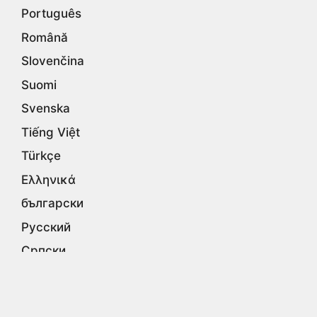
Português
Română
Slovenčina
Suomi
Svenska
Tiếng Việt
Türkçe
Ελληνικά
български
Русский
Српски
עברית
اردو