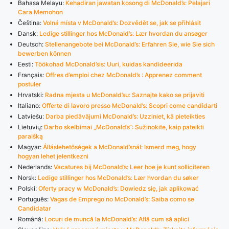
Bahasa Melayu:
Kehadiran jawatan kosong di McDonald’s: Pelajari
Cara Memohon
Čeština:
Volná místa v McDonald’s: Dozvědět se, jak se přihlásit
Dansk:
Ledige stillinger hos McDonald’s: Lær hvordan du ansøger
Deutsch:
Stellenangebote bei McDonald’s: Erfahren Sie, wie Sie sich
bewerben können
Eesti:
Töökohad McDonald’sis: Uuri, kuidas kandideerida
Français:
Offres d’emploi chez McDonald’s : Apprenez comment
postuler
Hrvatski:
Radna mjesta u McDonald’su: Saznajte kako se prijaviti
Italiano:
Offerte di lavoro presso McDonald’s: Scopri come candidarti
Latviešu:
Darba piedāvājumi McDonald’s: Uzziniet, kā pieteikties
Lietuvių:
Darbo skelbimai „McDonald’s“: Sužinokite, kaip pateikti
paraišką
Magyar:
Álláslehetőségek a McDonald’snál: Ismerd meg, hogy
hogyan lehet jelentkezni
Nederlands:
Vacatures bij McDonald’s: Leer hoe je kunt solliciteren
Norsk:
Ledige stillinger hos McDonald’s: Lær hvordan du søker
Polski:
Oferty pracy w McDonald’s: Dowiedz się, jak aplikować
Português:
Vagas de Emprego no McDonald’s: Saiba como se
Candidatar
Română:
Locuri de muncă la McDonald’s: Află cum să aplici