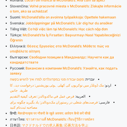
Română:
Locuri de muncă la McDonald’s: Află cum să aplici
Slovenčina:
Voľné pracovné miesta v McDonald’s: Získajte informácie
o tom, ako sa uchádzať
Suomi:
McDonald’silla on avoinna työpaikkoja: Opettele hakemaan
Svenska:
Jobböppningar på McDonald’s: Lär dig hur du ansöker
Tiếng Việt:
Cơ hội việc làm tại McDonald’s: Học cách nộp đơn
Türkçe:
McDonald’s’ta İş Fırsatları: Başvurmayı Nasıl Yapabileceğinizi
Öğrenin
Ελληνικά:
Θέσεις Εργασίας στα McDonald’s: Μάθετε πώς να
υποβάλετε αίτηση
български:
Свободни позиции в Макдоналдс: Научете как да
кандидатствате
Русский:
Вакансии в компании McDonald’s: Узнайте, как подать
заявку
עברית:
מקום עבודה פנוי במקדונלדס: למדו איך להגיש בקשה
اردو:
مک ڈونلڈز میں نوکریوں کی کھلی ہوئی پوزیشنیں: درخواست دینے کا
طریقہ جانیں
العربية:
فرص عمل في ماكدونالدز: تعرف كيفية التقديم
فارسی:
فرصت‌های شغلی در رستوران مک‌دونالدز: یاد بگیرید چگونه برای
مصاحبه ثبت‌نام کنید
हिन्दी:
मैकडोनल्ड्स पर नौकरी के खुले अवसर: आवेदन कैसे करें सीखें
ภาษาไทย:
ข่าวสารงานที่ McDonald’s: เรียนรู้วิธีการสมัคร
日本語:
マクドナルドでの求人募集: 応募方法を学ぶ