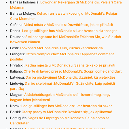
Bahasa Indonesia:
Lowongan Pekerjaan di McDonald’s: Pelajari Cara
Melamar
Bahasa Melayu:
Kehadiran jawatan kosong di McDonald’s: Pelajari
Cara Memohon
Čeština:
Volná místa v McDonald’s: Dozvědět se, jak se přihlásit
Dansk:
Ledige stillinger hos McDonald’s: Lær hvordan du ansøger
Deutsch:
Stellenangebote bei McDonald’s: Erfahren Sie, wie Sie sich
bewerben können
Eesti:
Töökohad McDonald’sis: Uuri, kuidas kandideerida
Français:
Offres d’emploi chez McDonald’s : Apprenez comment
postuler
Hrvatski:
Radna mjesta u McDonald’su: Saznajte kako se prijaviti
Italiano:
Offerte di lavoro presso McDonald’s: Scopri come candidarti
Latviešu:
Darba piedāvājumi McDonald’s: Uzziniet, kā pieteikties
Lietuvių:
Darbo skelbimai „McDonald’s“: Sužinokite, kaip pateikti
paraišką
Magyar:
Álláslehetőségek a McDonald’snál: Ismerd meg, hogy
hogyan lehet jelentkezni
Norsk:
Ledige stillinger hos McDonald’s: Lær hvordan du søker
Polski:
Oferty pracy w McDonald’s: Dowiedz się, jak aplikować
Português:
Vagas de Emprego no McDonald’s: Saiba como se
Candidatar