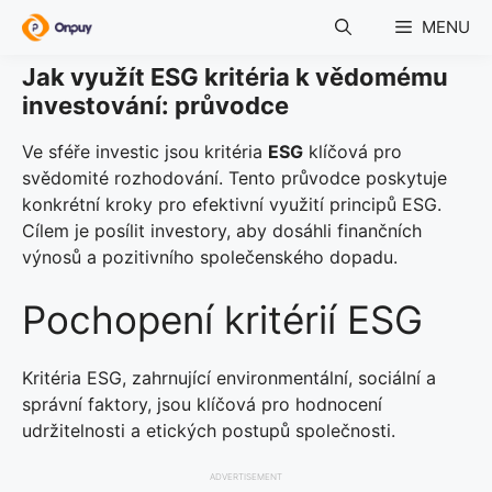
Skip
MENU
to
content
Jak využít ESG kritéria k vědomému
investování: průvodce
Ve sféře investic jsou kritéria
ESG
klíčová pro
svědomité rozhodování. Tento průvodce poskytuje
konkrétní kroky pro efektivní využití principů ESG.
Cílem je posílit investory, aby dosáhli finančních
výnosů a pozitivního společenského dopadu.
Pochopení kritérií ESG
Kritéria ESG, zahrnující environmentální, sociální a
správní faktory, jsou klíčová pro hodnocení
udržitelnosti a etických postupů společnosti.
ADVERTISEMENT