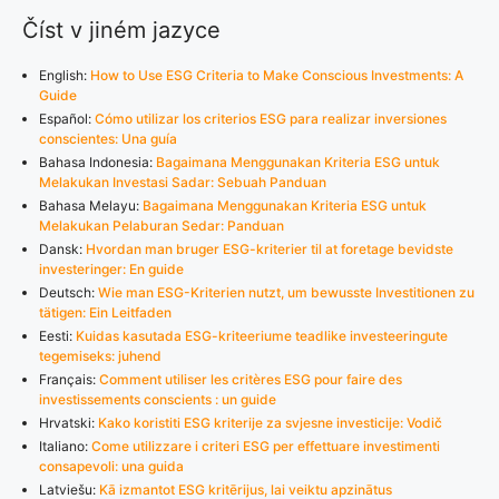
Číst v jiném jazyce
English:
How to Use ESG Criteria to Make Conscious Investments: A
Guide
Español:
Cómo utilizar los criterios ESG para realizar inversiones
conscientes: Una guía
Bahasa Indonesia:
Bagaimana Menggunakan Kriteria ESG untuk
Melakukan Investasi Sadar: Sebuah Panduan
Bahasa Melayu:
Bagaimana Menggunakan Kriteria ESG untuk
Melakukan Pelaburan Sedar: Panduan
Dansk:
Hvordan man bruger ESG-kriterier til at foretage bevidste
investeringer: En guide
Deutsch:
Wie man ESG-Kriterien nutzt, um bewusste Investitionen zu
tätigen: Ein Leitfaden
Eesti:
Kuidas kasutada ESG-kriteeriume teadlike investeeringute
tegemiseks: juhend
Français:
Comment utiliser les critères ESG pour faire des
investissements conscients : un guide
Hrvatski:
Kako koristiti ESG kriterije za svjesne investicije: Vodič
Italiano:
Come utilizzare i criteri ESG per effettuare investimenti
consapevoli: una guida
Latviešu:
Kā izmantot ESG kritērijus, lai veiktu apzinātus