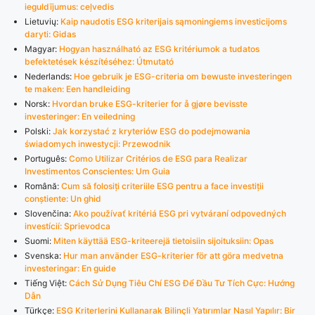
ieguldījumus: ceļvedis
Lietuvių:
Kaip naudotis ESG kriterijais sąmoningiems investicijoms
daryti: Gidas
Magyar:
Hogyan használható az ESG kritériumok a tudatos
befektetések készítéséhez: Útmutató
Nederlands:
Hoe gebruik je ESG-criteria om bewuste investeringen
te maken: Een handleiding
Norsk:
Hvordan bruke ESG-kriterier for å gjøre bevisste
investeringer: En veiledning
Polski:
Jak korzystać z kryteriów ESG do podejmowania
świadomych inwestycji: Przewodnik
Português:
Como Utilizar Critérios de ESG para Realizar
Investimentos Conscientes: Um Guia
Română:
Cum să folosiți criteriile ESG pentru a face investiții
conștiente: Un ghid
Slovenčina:
Ako používať kritériá ESG pri vytváraní odpovedných
investícií: Sprievodca
Suomi:
Miten käyttää ESG-kriteerejä tietoisiin sijoituksiin: Opas
Svenska:
Hur man använder ESG-kriterier för att göra medvetna
investeringar: En guide
Tiếng Việt:
Cách Sử Dụng Tiêu Chí ESG Để Đầu Tư Tích Cực: Hướng
Dẫn
Türkçe:
ESG Kriterlerini Kullanarak Bilinçli Yatırımlar Nasıl Yapılır: Bir