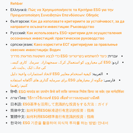
Rehber
Ελληνικά:
Πώς να Χρησιμοποιήσετε τα Κριτήρια ESG για την
Πραγματοποίηση Συνειδητών Επενδύσεων: Οδηγός
български:
Как да използвате критериите за устойчивост, за да
направите осъзнати инвестиции: Ръководство
Русский:
Как использовать ESG-критерии для осуществления
осознанных инвестиций: практическое руководство
српски језик:
Како користити ЕСГ критеријуме за прављење
свесних инвестиција: Водич
עברית:
כיצד להשתמש בקריטריוני ESG כדי לבצע השקעות מודעות: מדריך
اردو:
ESG کی معیاروں کو استعمال کرکے سمجھدارانہ سرمایہ کاری کیسے
کی جائے: ایک ہدایت نامہ
العربية:
كيفية استخدام معايير ESG لاتخاذ استثمارات واعية: دليل
فارسی:
چگونه از معیارهای ESG برای سرمایه گذاری های آگاهانه استفاده
کنیم: راهنما
हिन्दी:
ESG मापदंड का उपयोग कैसे करें ताकि जागरूक निवेश किया जा सके: एक मार्गदर्शिका
ภาษาไทย:
วิธีการใช้เกณฑ์ ESG เพื่อทำการลงทุนอย่างมีสติ
日本語:
ESG基準を活用して意識的な投資をする方法：ガイド
简体中文:
如何利用ESG标准进行有意识的投资：指南
繁體中文:
如何利用ESG標準進行有意識的投資：指南
한국어:
ESG 기준을 활용하여 의식적 투자를 하는 방법: 안내서