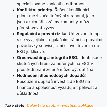
specializované znalosti a odbornost.
Konfliktní priority
: Řešení konfliktních
priorit mezi zúčastněnými stranami, jako
jsou akcionáři a zájmy komunity, může
představovat výzvy.
Regulační a právní rizika
: Udržování tempa
s se vyvíjejícími regulačními rámci a právními
požadavky souvisejícími s investováním do
ESG je klíčové.
Greenwashing a integrita ESG
: Identifikace
skutečných firem zaměřených na ESG v
prostředí praní zeleně může být obtížná.
Hodnocení dlouhodobých dopadů
:
Posouzení dopadů investic do ESG na
finance a společnost vyžaduje trpělivost a
důkladnost.
Také čtěte
:
Dělají tyto osobní investiční aplikace