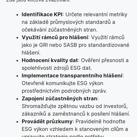
Identifikace KPI
: Určete relevantní metriky
na základě průmyslových standardů a
očekávání zúčastněných stran.
Využití rámců pro hlášení
: Využití rámců
jako je GRI nebo SASB pro standardizované
hlášení.
Hodnocení kvality dat
: Ověření přesnosti a
spolehlivosti zdrojů ESG dat.
Implementace transparentního hlášení
:
Otevřeně komunikujte ESG výkon
prostřednictvím podrobných zpráv.
Zapojení zúčastněných stran
:
Shromažďujte zpětnou vazbu od investorů,
zákazníků a zaměstnanců k posílení hlášení.
Provádět průzkumy
: Pravidelně hodnoťte
ESG výkon vzhledem k stanoveným cílům a
upravujte strategie podle potřeby.