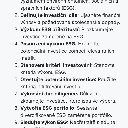
významem environmentálních, sociálních a
správních faktorů (ESG).
Definujte investiční cíle
: Ujasněte finanční
výnosy a požadované společenské dopady.
Výzkum ESG příležitostí
: Prozkoumejte
investice zaměřené na ESG.
Posouzení výkonu ESG
: Hodnoťte
potenciální investice pomocí relevantních
metrik.
Stanovení kritérií investování
: Stanovte
kritéria výkonu ESG.
Otestujte potenciální investice
: Použijte
kritéria k filtrování investic.
Vykonání due diligence
: Důkladně
zkoumejte investice, které jsou ve výběru.
Vytvořte ESG portfólio
: Sestavte
diverzifikované ESG zaměřené portfólio.
Sledujte výkon ESG
: Nepřetržitě sledujte